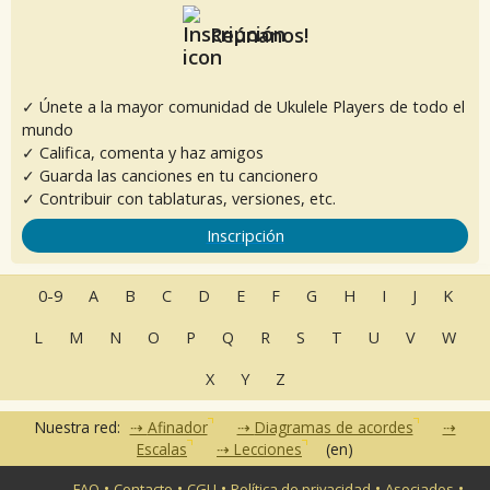
Reúnanos!
✓ Únete a la mayor comunidad de Ukulele Players de todo el
mundo
✓ Califica, comenta y haz amigos
✓ Guarda las canciones en tu cancionero
✓ Contribuir con tablaturas, versiones, etc.
Inscripción
0-9
A
B
C
D
E
F
G
H
I
J
K
L
M
N
O
P
Q
R
S
T
U
V
W
X
Y
Z
Nuestra red:
Afinador
Diagramas de acordes
Escalas
Lecciones
(en)
•
•
•
•
•
FAQ
Contacto
CGU
Política de privacidad
Asociados