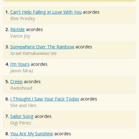
1.
Can't Help Falling In Love With You
acordes
Elvis Presley
2.
Riptide
acordes
Vance Joy
3.
Somewhere Over The Rainbow
acordes
Israel Kamakawiwo'ole
4.
I'm Yours
acordes
Jason Mraz
5.
Creep
acordes
Radiohead
6.
I Thought I Saw Your Face Today
acordes
She and Him
7.
Sailor Song
acordes
Gigi Perez
8.
You Are My Sunshine
acordes