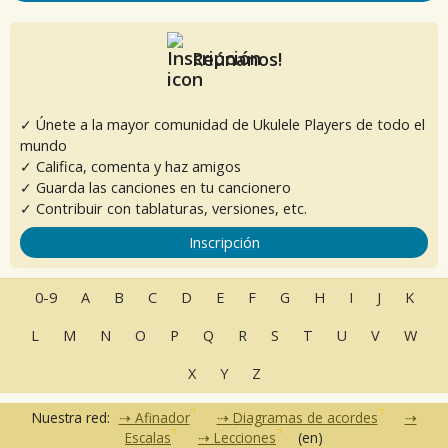
Reúnanos!
✓ Únete a la mayor comunidad de Ukulele Players de todo el
mundo
✓ Califica, comenta y haz amigos
✓ Guarda las canciones en tu cancionero
✓ Contribuir con tablaturas, versiones, etc.
Inscripción
0-9
A
B
C
D
E
F
G
H
I
J
K
L
M
N
O
P
Q
R
S
T
U
V
W
X
Y
Z
Nuestra red:
Afinador
Diagramas de acordes
Escalas
Lecciones
(en)