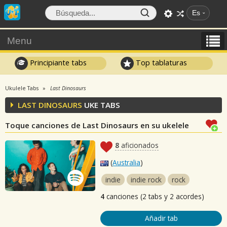
Es
Menu
Principiante tabs
Top tablaturas
Ukulele Tabs
Last Dinosaurs
LAST DINOSAURS
UKE TABS
Toque canciones de Last Dinosaurs en su ukelele
8
aficionados
(
Australia
)
indie
indie rock
rock
4
canciones (2 tabs y 2 acordes)
Añadir tab