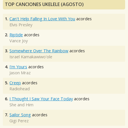
TOP CANCIONES UKELELE (AGOSTO)
1.
Can't Help Falling In Love With You
acordes
Elvis Presley
2.
Riptide
acordes
Vance Joy
3.
Somewhere Over The Rainbow
acordes
Israel Kamakawiwo'ole
4.
I'm Yours
acordes
Jason Mraz
5.
Creep
acordes
Radiohead
6.
I Thought I Saw Your Face Today
acordes
She and Him
7.
Sailor Song
acordes
Gigi Perez