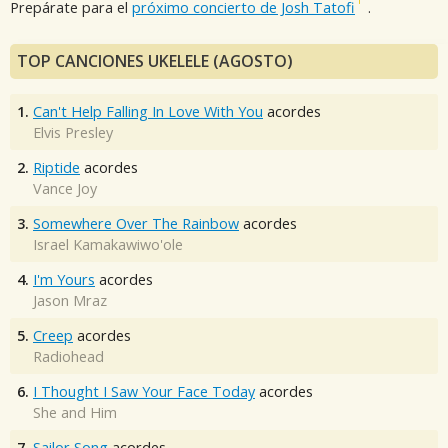
Prepárate para el
próximo concierto de Josh Tatofi
.
TOP CANCIONES UKELELE (AGOSTO)
1.
Can't Help Falling In Love With You
acordes
Elvis Presley
2.
Riptide
acordes
Vance Joy
3.
Somewhere Over The Rainbow
acordes
Israel Kamakawiwo'ole
4.
I'm Yours
acordes
Jason Mraz
5.
Creep
acordes
Radiohead
6.
I Thought I Saw Your Face Today
acordes
She and Him
7.
Sailor Song
acordes