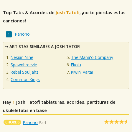
Top Tabs & Acordes de
Josh Tatofi
, ¡no te pierdas estas
canciones!
Pahoho
ARTISTAS SIMILARES A JOSH TATOFI
Nesian Nine
The Mana'o Company
Spawnbreezie
Ekolu
Rebel Souljahz
Kiwini Vaitai
Common Kings
Hay
1
Josh Tatofi
tablaturas, acordes, partituras de
ukuleletabs en base
CHORDS
Pahoho
Part