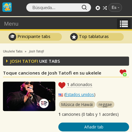
Es
Menu
Principiante tabs
Top tablaturas
Ukulele Tabs
Josh Tatofi
JOSH TATOFI
UKE TABS
Toque canciones de Josh Tatofi en su ukelele
1
aficionados
(
Estados unidos
)
Música de Hawái
reggae
1
canciones (0 tabs y 1 acordes)
Añadir tab