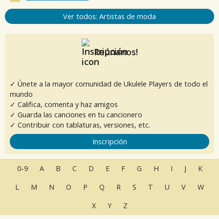
Ver todos: Artistas de moda
Reúnanos!
✓ Únete a la mayor comunidad de Ukulele Players de todo el
mundo
✓ Califica, comenta y haz amigos
✓ Guarda las canciones en tu cancionero
✓ Contribuir con tablaturas, versiones, etc.
Inscripción
0-9
A
B
C
D
E
F
G
H
I
J
K
L
M
N
O
P
Q
R
S
T
U
V
W
X
Y
Z