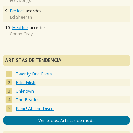
Folk Songs
9.
Perfect
acordes
Ed Sheeran
10.
Heather
acordes
Conan Gray
ARTISTAS DE TENDENCIA
Twenty One Pilots
Billie Eilish
Unknown
The Beatles
Panic! At The Disco
Ver todos: Artistas de moda