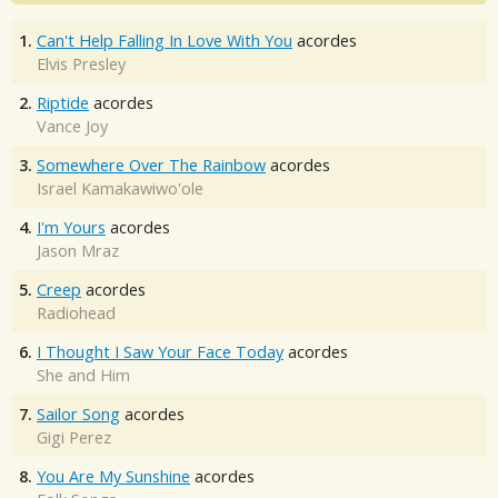
1.
Can't Help Falling In Love With You
acordes
Elvis Presley
2.
Riptide
acordes
Vance Joy
3.
Somewhere Over The Rainbow
acordes
Israel Kamakawiwo'ole
4.
I'm Yours
acordes
Jason Mraz
5.
Creep
acordes
Radiohead
6.
I Thought I Saw Your Face Today
acordes
She and Him
7.
Sailor Song
acordes
Gigi Perez
8.
You Are My Sunshine
acordes