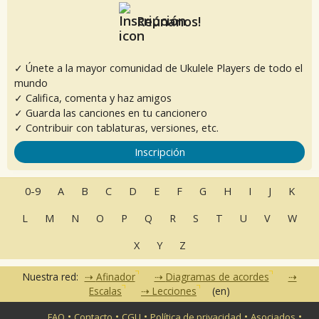
Reúnanos!
✓ Únete a la mayor comunidad de Ukulele Players de todo el
mundo
✓ Califica, comenta y haz amigos
✓ Guarda las canciones en tu cancionero
✓ Contribuir con tablaturas, versiones, etc.
Inscripción
0-9
A
B
C
D
E
F
G
H
I
J
K
L
M
N
O
P
Q
R
S
T
U
V
W
X
Y
Z
Nuestra red:
Afinador
Diagramas de acordes
Escalas
Lecciones
(en)
•
•
•
•
•
FAQ
Contacto
CGU
Política de privacidad
Asociados