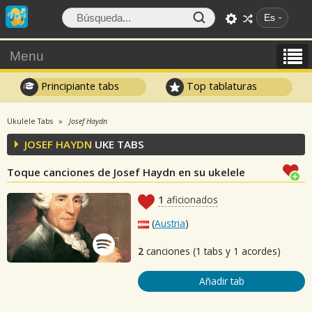
Es
Menu
Principiante tabs
Top tablaturas
Ukulele Tabs
Josef Haydn
JOSEF HAYDN
UKE TABS
Toque canciones de Josef Haydn en su ukelele
1
aficionados
(
Austria
)
2
canciones (1 tabs y 1 acordes)
Añadir tab