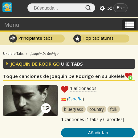
Es
Menu
Principiante tabs
Top tablaturas
Ukulele Tabs
Joaquin De Rodrigo
JOAQUIN DE RODRIGO
UKE TABS
Toque canciones de Joaquin De Rodrigo en su ukelele
1
aficionados
(
España
)
bluegrass
country
folk
1
canciones (1 tabs y 0 acordes)
Añadir tab