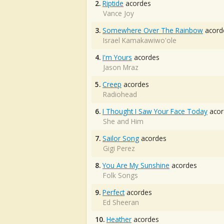
2.
Riptide
acordes
Vance Joy
3.
Somewhere Over The Rainbow
acord
Israel Kamakawiwo'ole
4.
I'm Yours
acordes
Jason Mraz
5.
Creep
acordes
Radiohead
6.
I Thought I Saw Your Face Today
acor
She and Him
7.
Sailor Song
acordes
Gigi Perez
8.
You Are My Sunshine
acordes
Folk Songs
9.
Perfect
acordes
Ed Sheeran
10.
Heather
acordes