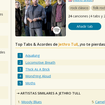
rock clásico
folk roc
es
24
canciones (4 tabs y 
Añadir tab
Top Tabs & Acordes de
Jethro Tull
, ¡no te pierda
des
Aqualung
Locomotive Breath
Thick As A Brick
Wond'ring Aloud
Moths
ARTISTAS SIMILARES A JETHRO TULL
Moody Blues
Camel