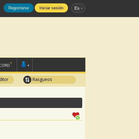
Registrarse
Iniciar sesión
Es
SCORD
+
ditor
Rasgueos