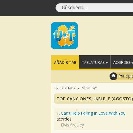
AÑADIR TAB
TABLATURAS +
ACORDES 
Principi
Ukulele Tabs
Jethro Tull
TOP CANCIONES UKELELE (AGOSTO)
1.
Can't Help Falling In Love With You
acordes
Elvis Presley