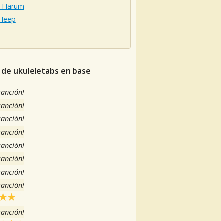
l Harum
 Heep
s de ukuleletabs en base
 canción!
 canción!
 canción!
 canción!
 canción!
 canción!
 canción!
 canción!
 canción!