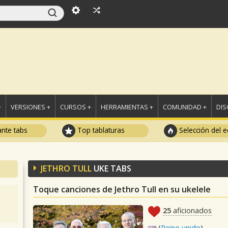
+
VERSIONES +
CURSOS +
HERRAMIENTAS +
COMUNIDAD +
DI
ante tabs
Top tablaturas
Selección del e
JETHRO TULL
UKE TABS
Toque canciones de Jethro Tull en su ukelele
25
aficionados
(
Reino unido
)