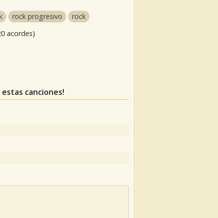
k
rock progresivo
rock
20 acordes)
s estas canciones!