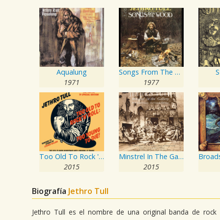
Aqualung
Songs From The Wood
S
1971
1977
Too Old To Rock 'N' Roll: Too Young To Die!
Minstrel In The Gallery
2015
2015
Biografía
Jethro Tull
Jethro Tull es el nombre de una original banda de roc