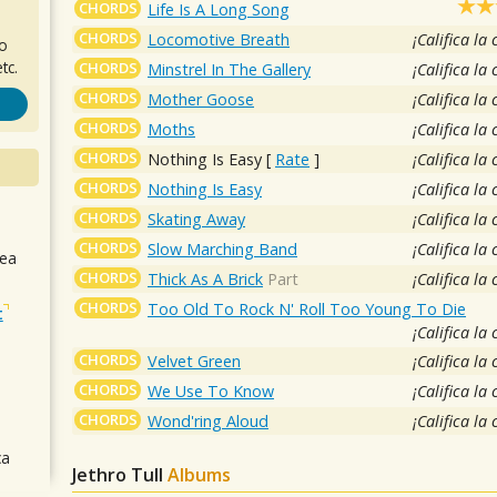
CHORDS
Life Is A Long Song
CHORDS
Locomotive Breath
¡Califica la
ro
tc.
CHORDS
Minstrel In The Gallery
¡Califica la
CHORDS
Mother Goose
¡Califica la
CHORDS
Moths
¡Califica la
CHORDS
Nothing Is Easy
[
Rate
]
¡Califica la
CHORDS
Nothing Is Easy
¡Califica la
CHORDS
Skating Away
¡Califica la
CHORDS
Slow Marching Band
¡Califica la
sea
CHORDS
Thick As A Brick
Part
¡Califica la
CHORDS
Too Old To Rock N' Roll Too Young To Die
t
¡Califica la
CHORDS
Velvet Green
¡Califica la
CHORDS
We Use To Know
¡Califica la
CHORDS
Wond'ring Aloud
¡Califica la
ca
Jethro Tull
Albums