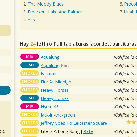
The Moody Blues
Proco
Emerson, Lake And Palmer
Uriah
Yes
Hay
24
Jethro Tull
tablaturas, acordes, partitura
MIX
Aqualung
¡Califica la
TAB
Aqualung
Part
¡Califica la
CHORDS
Fatman
¡Califica la
CHORDS
Fire At Midnight
¡Califica la
CHORDS
Heavy Horses
¡Califica la
TAB
Heavy Horses
¡Califica la
MIX
Hymn 43
¡Califica la
CHORDS
Jack-in-the-green
¡Califica la
CHORDS
Jeffrey Goes To Leicester Square
CHORDS
ele
Life Is A Long Song
[
Rate
]
¡Califica la