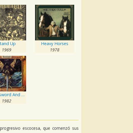
tand Up
Heavy Horses
1969
1978
Broadsword And The Beast
1982
k progresivo escocesa, que comenzó sus