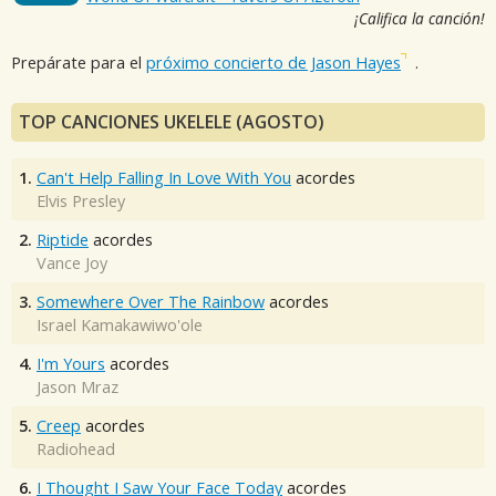
¡Califica la canción!
Prepárate para el
próximo concierto de Jason Hayes
.
TOP CANCIONES UKELELE (AGOSTO)
1.
Can't Help Falling In Love With You
acordes
Elvis Presley
2.
Riptide
acordes
Vance Joy
3.
Somewhere Over The Rainbow
acordes
Israel Kamakawiwo'ole
4.
I'm Yours
acordes
Jason Mraz
5.
Creep
acordes
Radiohead
6.
I Thought I Saw Your Face Today
acordes