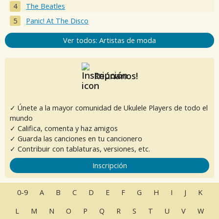
The Beatles
Panic! At The Disco
Ver todos: Artistas de moda
Reúnanos!
✓ Únete a la mayor comunidad de Ukulele Players de todo el
mundo
✓ Califica, comenta y haz amigos
✓ Guarda las canciones en tu cancionero
✓ Contribuir con tablaturas, versiones, etc.
Inscripción
0-9
A
B
C
D
E
F
G
H
I
J
K
L
M
N
O
P
Q
R
S
T
U
V
W