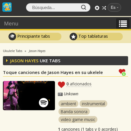
Es
Menu
Principiante tabs
Top tablaturas
Ukulele Tabs
Jason Hayes
JASON HAYES
UKE TABS
Toque canciones de Jason Hayes en su ukelele
0
aficionados
Unkown
ambient
instrumental
Banda sonora
video game music
1
canciones (1 tabs y 0 acordes)