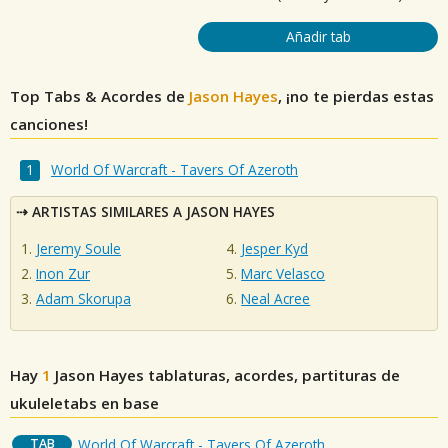
Añadir tab
Top Tabs & Acordes de
Jason Hayes
, ¡no te pierdas estas
canciones!
World Of Warcraft - Tavers Of Azeroth
ARTISTAS SIMILARES A JASON HAYES
Jeremy Soule
Jesper Kyd
Inon Zur
Marc Velasco
Adam Skorupa
Neal Acree
Hay
1
Jason Hayes
tablaturas, acordes, partituras de
ukuleletabs en base
TAB
World Of Warcraft - Tavers Of Azeroth