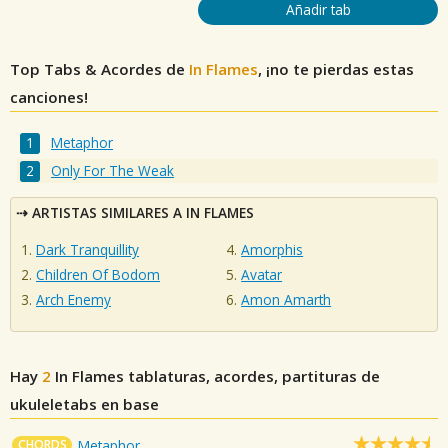
Añadir tab
Top Tabs & Acordes de
In Flames
, ¡no te pierdas estas
canciones!
Metaphor
Only For The Weak
ARTISTAS SIMILARES A IN FLAMES
Dark Tranquillity
Amorphis
Children Of Bodom
Avatar
Arch Enemy
Amon Amarth
Hay
2
In Flames
tablaturas, acordes, partituras de
ukuleletabs en base
CHORDS
Metaphor