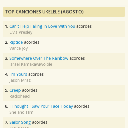
TOP CANCIONES UKELELE (AGOSTO)
1.
Can't Help Falling In Love With You
acordes
Elvis Presley
2.
Riptide
acordes
Vance Joy
3.
Somewhere Over The Rainbow
acordes
Israel Kamakawiwo'ole
4.
I'm Yours
acordes
Jason Mraz
5.
Creep
acordes
Radiohead
6.
I Thought I Saw Your Face Today
acordes
She and Him
7.
Sailor Song
acordes