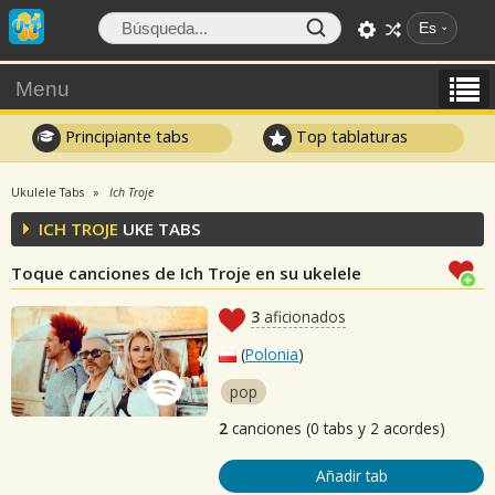
Es
Menu
Principiante tabs
Top tablaturas
Ukulele Tabs
Ich Troje
ICH TROJE
UKE TABS
Toque canciones de Ich Troje en su ukelele
3
aficionados
(
Polonia
)
pop
2
canciones (0 tabs y 2 acordes)
Añadir tab