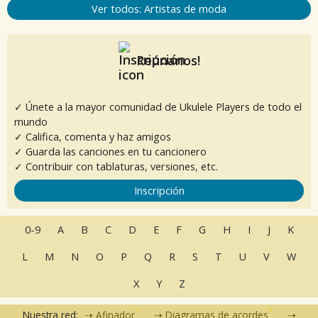
Ver todos: Artistas de moda
Reúnanos!
✓ Únete a la mayor comunidad de Ukulele Players de todo el
mundo
✓ Califica, comenta y haz amigos
✓ Guarda las canciones en tu cancionero
✓ Contribuir con tablaturas, versiones, etc.
Inscripción
0-9
A
B
C
D
E
F
G
H
I
J
K
L
M
N
O
P
Q
R
S
T
U
V
W
X
Y
Z
Nuestra red:
Afinador
Diagramas de acordes