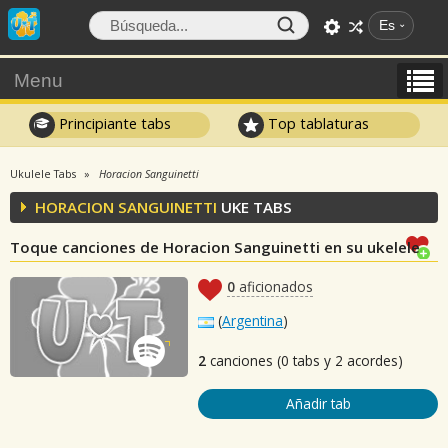
Es
Menu
Principiante tabs
Top tablaturas
Ukulele Tabs
Horacion Sanguinetti
HORACION SANGUINETTI
UKE TABS
Toque canciones de Horacion Sanguinetti en su ukelele
0
aficionados
(
Argentina
)
2
canciones (0 tabs y 2 acordes)
Añadir tab