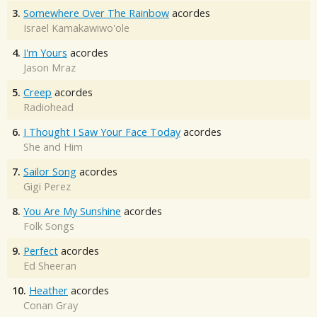
3.
Somewhere Over The Rainbow
acordes
Israel Kamakawiwo'ole
4.
I'm Yours
acordes
Jason Mraz
5.
Creep
acordes
Radiohead
6.
I Thought I Saw Your Face Today
acordes
She and Him
7.
Sailor Song
acordes
Gigi Perez
8.
You Are My Sunshine
acordes
Folk Songs
9.
Perfect
acordes
Ed Sheeran
10.
Heather
acordes
Conan Gray