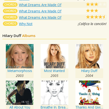
CHORDS
What Dreams Are Made Of
CHORDS
What Dreams Are Made Of
CHORDS
What Dreams Are Made Of
CHORDS
Why Not
¡Califica la canción!
Hilary Duff
Albums
Metamorphosis
Most Wanted
Hilary Duff
2003
2005
2004
All About You
Breathe In. Breathe Out.
Thanks And Giving All Year Long