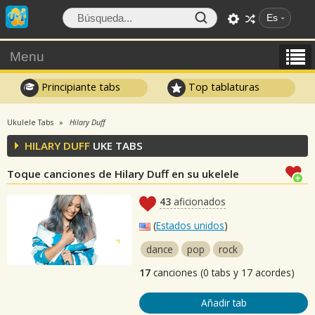
Es
Menu
Principiante tabs
Top tablaturas
Ukulele Tabs
Hilary Duff
HILARY DUFF
UKE TABS
Toque canciones de Hilary Duff en su ukelele
43
aficionados
(
Estados unidos
)
dance
pop
rock
17
canciones (0 tabs y 17 acordes)
Añadir tab