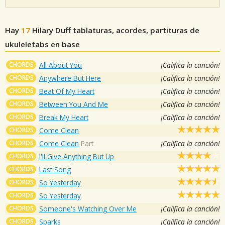
Hay
17
Hilary Duff
tablaturas, acordes, partituras de
ukuleletabs en base
CHORDS
All About You
¡Califica la canción!
CHORDS
Anywhere But Here
¡Califica la canción!
CHORDS
Beat Of My Heart
¡Califica la canción!
CHORDS
Between You And Me
¡Califica la canción!
CHORDS
Break My Heart
¡Califica la canción!
CHORDS
Come Clean
CHORDS
Come Clean
Part
¡Califica la canción!
CHORDS
I'll Give Anything But Up
CHORDS
Last Song
CHORDS
So Yesterday
CHORDS
So Yesterday
CHORDS
Someone's Watching Over Me
¡Califica la canción!
CHORDS
Sparks
¡Califica la canción!