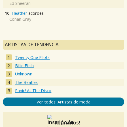
Ed Sheeran
10.
Heather
acordes
Conan Gray
ARTISTAS DE TENDENCIA
Twenty One Pilots
Billie Eilish
Unknown
The Beatles
Panic! At The Disco
Ver todos: Artistas de moda
Reúnanos!