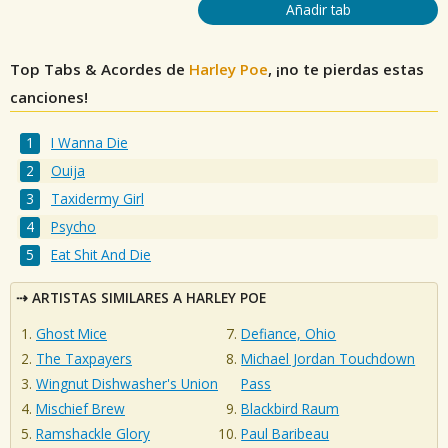
Añadir tab
Top Tabs & Acordes de
Harley Poe
, ¡no te pierdas estas
canciones!
I Wanna Die
Ouija
Taxidermy Girl
Psycho
Eat Shit And Die
ARTISTAS SIMILARES A HARLEY POE
Ghost Mice
Defiance, Ohio
The Taxpayers
Michael Jordan Touchdown
Wingnut Dishwasher's Union
Pass
Mischief Brew
Blackbird Raum
Ramshackle Glory
Paul Baribeau