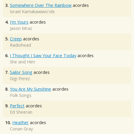
3.
Somewhere Over The Rainbow
acordes
Israel Kamakawiwo'ole
4.
I'm Yours
acordes
Jason Mraz
5.
Creep
acordes
Radiohead
6.
I Thought I Saw Your Face Today
acordes
She and Him
7.
Sailor Song
acordes
Gigi Perez
8.
You Are My Sunshine
acordes
Folk Songs
9.
Perfect
acordes
Ed Sheeran
10.
Heather
acordes
Conan Gray