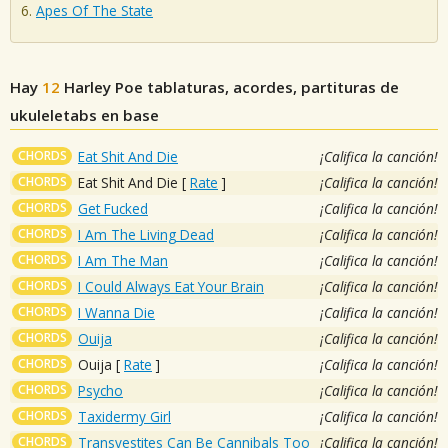
Apes Of The State
Hay
12
Harley Poe
tablaturas, acordes, partituras de
ukuleletabs en base
CHORDS
Eat Shit And Die
¡Califica la canción!
CHORDS
Eat Shit And Die
[
Rate
]
¡Califica la canción!
CHORDS
Get Fucked
¡Califica la canción!
CHORDS
I Am The Living Dead
¡Califica la canción!
CHORDS
I Am The Man
¡Califica la canción!
CHORDS
I Could Always Eat Your Brain
¡Califica la canción!
CHORDS
I Wanna Die
¡Califica la canción!
CHORDS
Ouija
¡Califica la canción!
CHORDS
Ouija
[
Rate
]
¡Califica la canción!
CHORDS
Psycho
¡Califica la canción!
CHORDS
Taxidermy Girl
¡Califica la canción!
CHORDS
Transvestites Can Be Cannibals Too
¡Califica la canción!