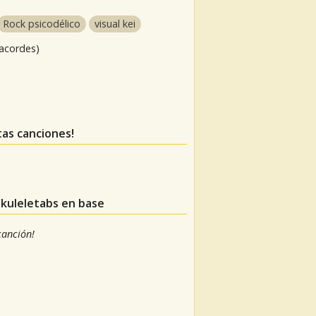
Rock psicodélico
visual kei
 acordes)
tas canciones!
ukuleletabs en base
 canción!