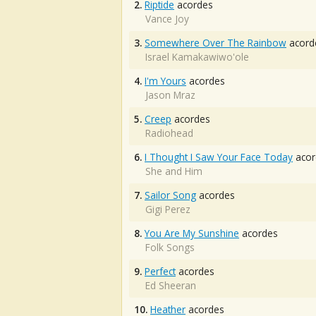
2.
Riptide
acordes
Vance Joy
3.
Somewhere Over The Rainbow
acord
Israel Kamakawiwo'ole
4.
I'm Yours
acordes
Jason Mraz
5.
Creep
acordes
Radiohead
6.
I Thought I Saw Your Face Today
acor
She and Him
7.
Sailor Song
acordes
Gigi Perez
8.
You Are My Sunshine
acordes
Folk Songs
9.
Perfect
acordes
Ed Sheeran
10.
Heather
acordes