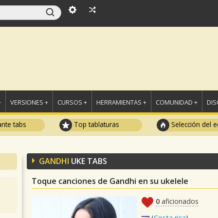
+
VERSIONES +
CURSOS +
HERRAMIENTAS +
COMUNIDAD +
DI
ante tabs
Top tablaturas
Selección del e
GANDHI
UKE TABS
Toque canciones de Gandhi en su ukelele
0
aficionados
(
Costa rica
)