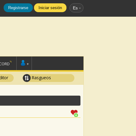
Registrarse
Iniciar sesión
Es
SCORD
+
ditor
Rasgueos