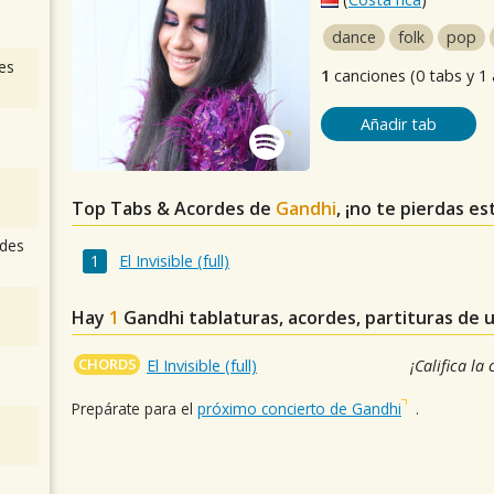
dance
folk
pop
es
1
canciones (0 tabs y 1
Añadir tab
Top Tabs & Acordes de
Gandhi
, ¡no te pierdas es
des
El Invisible (full)
Hay
1
Gandhi
tablaturas, acordes, partituras de 
CHORDS
El Invisible (full)
¡Califica la
Prepárate para el
próximo concierto de Gandhi
.