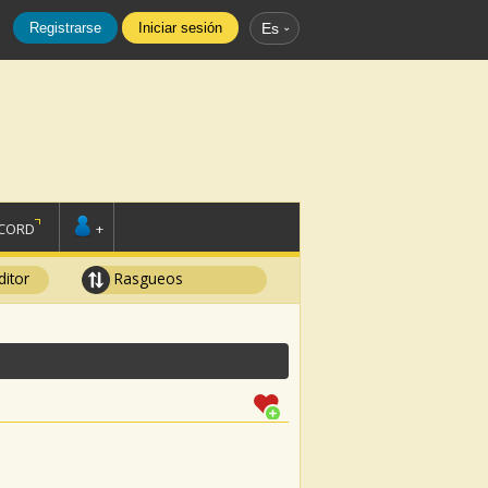
Registrarse
Iniciar sesión
Es
SCORD
+
ditor
Rasgueos