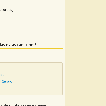
 acordes)
rdas estas canciones!
tta
l Gérard
as de ukuleletabs en base