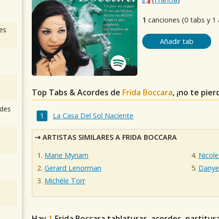
1
canciones (0 tabs y 1
es
Añadir tab
Top Tabs & Acordes de
Frida Boccara
, ¡no te pie
des
La Casa Del Sol Naciente
ARTISTAS SIMILARES A FRIDA BOCCARA
Marie Myriam
Nicole
Gerard Lenorman
Danye
Michèle Torr
Hay
1
Frida Boccara
tablaturas, acordes, partitur