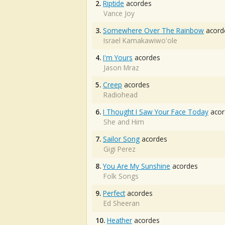
2.
Riptide
acordes
Vance Joy
3.
Somewhere Over The Rainbow
acord
Israel Kamakawiwo'ole
4.
I'm Yours
acordes
Jason Mraz
5.
Creep
acordes
Radiohead
6.
I Thought I Saw Your Face Today
acor
She and Him
7.
Sailor Song
acordes
Gigi Perez
8.
You Are My Sunshine
acordes
Folk Songs
9.
Perfect
acordes
Ed Sheeran
10.
Heather
acordes