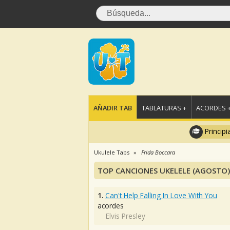
AÑADIR TAB
TABLATURAS +
ACORDES 
Principi
Ukulele Tabs
Frida Boccara
TOP CANCIONES UKELELE (AGOSTO)
1.
Can't Help Falling In Love With You
acordes
Elvis Presley