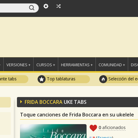
+
VERSIONES +
CURSOS +
HERRAMIENTAS +
COMUNIDAD +
DI
ante tabs
Top tablaturas
Selección del e
FRIDA BOCCARA
UKE TABS
Toque canciones de Frida Boccara en su ukelele
0
aficionados
(
Francia
)