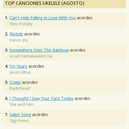
TOP CANCIONES UKELELE (AGOSTO)
1.
Can't Help Falling In Love With You
acordes
Elvis Presley
2.
Riptide
acordes
Vance Joy
3.
Somewhere Over The Rainbow
acordes
Israel Kamakawiwo'ole
4.
I'm Yours
acordes
Jason Mraz
5.
Creep
acordes
Radiohead
6.
I Thought I Saw Your Face Today
acordes
She and Him
7.
Sailor Song
acordes
Gigi Perez