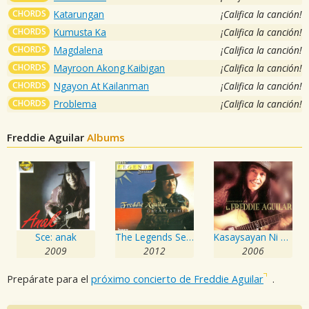
CHORDS
Katarungan
¡Califica la canción!
CHORDS
Kumusta Ka
¡Califica la canción!
CHORDS
Magdalena
¡Califica la canción!
CHORDS
Mayroon Akong Kaibigan
¡Califica la canción!
CHORDS
Ngayon At Kailanman
¡Califica la canción!
CHORDS
Problema
¡Califica la canción!
Freddie Aguilar
Albums
Sce: anak
The Legends Series: Freddie Aguilar
Kasaysayan Ni Ka Freddie Aguilar
2009
2012
2006
Prepárate para el
próximo concierto de Freddie Aguilar
.