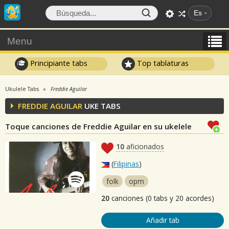
Es
Menu
Principiante tabs
Top tablaturas
Ukulele Tabs
Freddie Aguilar
FREDDIE AGUILAR
UKE TABS
Toque canciones de Freddie Aguilar en su ukelele
10
aficionados
(
Filipinas
)
folk
opm
20
canciones (0 tabs y 20 acordes)
Añadir tab