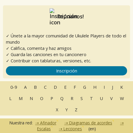
Reúnanos!
✓ Únete a la mayor comunidad de Ukulele Players de todo el
mundo
✓ Califica, comenta y haz amigos
✓ Guarda las canciones en tu cancionero
✓ Contribuir con tablaturas, versiones, etc.
Inscripción
0-9
A
B
C
D
E
F
G
H
I
J
K
L
M
N
O
P
Q
R
S
T
U
V
W
X
Y
Z
Nuestra red:
Afinador
Diagramas de acordes
Escalas
Lecciones
(en)