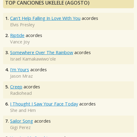
TOP CANCIONES UKELELE (AGOSTO)
1.
Can't Help Falling In Love With You
acordes
Elvis Presley
2.
Riptide
acordes
Vance Joy
3.
Somewhere Over The Rainbow
acordes
Israel Kamakawiwo'ole
4.
I'm Yours
acordes
Jason Mraz
5.
Creep
acordes
Radiohead
6.
I Thought I Saw Your Face Today
acordes
She and Him
7.
Sailor Song
acordes
Gigi Perez