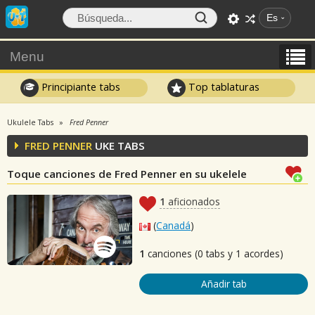
Es
Menu
Principiante tabs
Top tablaturas
Ukulele Tabs
Fred Penner
FRED PENNER
UKE TABS
Toque canciones de Fred Penner en su ukelele
1
aficionados
(
Canadá
)
1
canciones (0 tabs y 1 acordes)
Añadir tab