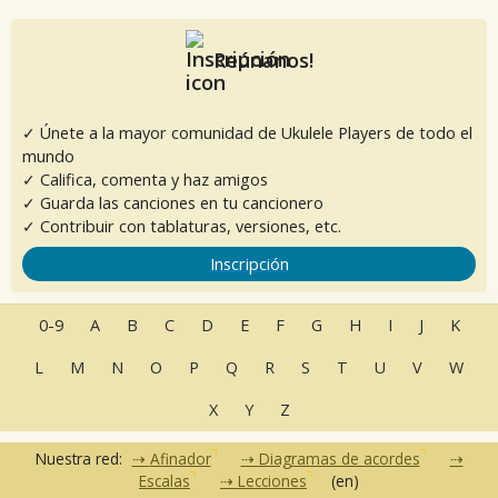
Reúnanos!
✓ Únete a la mayor comunidad de Ukulele Players de todo el
mundo
✓ Califica, comenta y haz amigos
✓ Guarda las canciones en tu cancionero
✓ Contribuir con tablaturas, versiones, etc.
Inscripción
0-9
A
B
C
D
E
F
G
H
I
J
K
L
M
N
O
P
Q
R
S
T
U
V
W
X
Y
Z
Nuestra red:
Afinador
Diagramas de acordes
Escalas
Lecciones
(en)