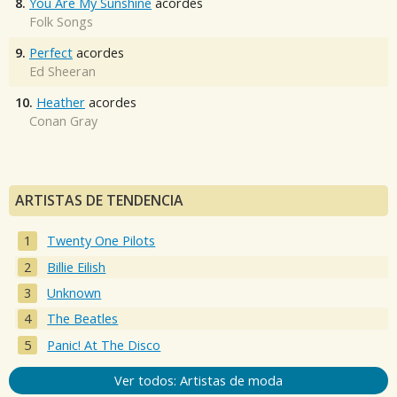
8.
You Are My Sunshine
acordes
Folk Songs
9.
Perfect
acordes
Ed Sheeran
10.
Heather
acordes
Conan Gray
ARTISTAS DE TENDENCIA
Twenty One Pilots
Billie Eilish
Unknown
The Beatles
Panic! At The Disco
Ver todos: Artistas de moda