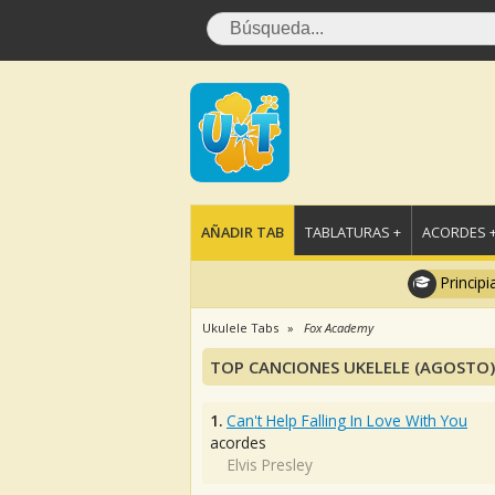
AÑADIR TAB
TABLATURAS +
ACORDES 
Principi
Ukulele Tabs
Fox Academy
TOP CANCIONES UKELELE (AGOSTO)
1.
Can't Help Falling In Love With You
acordes
Elvis Presley