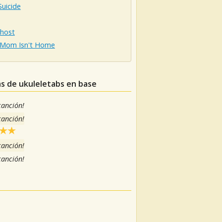
uicide
Ghost
Mom Isn't Home
as de ukuleletabs en base
 canción!
 canción!
 canción!
 canción!