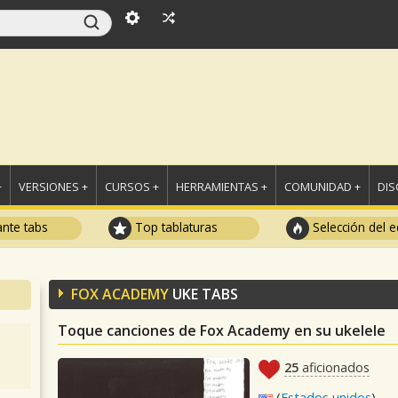
+
VERSIONES +
CURSOS +
HERRAMIENTAS +
COMUNIDAD +
DI
ante tabs
Top tablaturas
Selección del e
FOX ACADEMY
UKE TABS
Toque canciones de Fox Academy en su ukelele
25
aficionados
(
Estados unidos
)