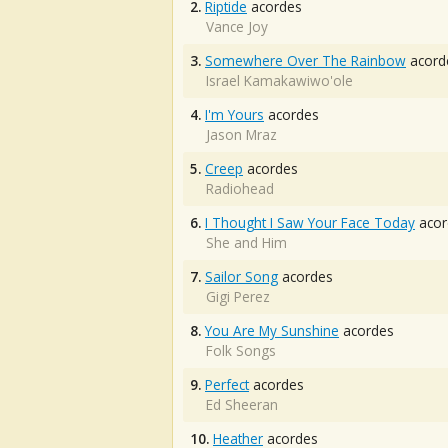
2.
Riptide
acordes
Vance Joy
3.
Somewhere Over The Rainbow
acord
Israel Kamakawiwo'ole
4.
I'm Yours
acordes
Jason Mraz
5.
Creep
acordes
Radiohead
6.
I Thought I Saw Your Face Today
acor
She and Him
7.
Sailor Song
acordes
Gigi Perez
8.
You Are My Sunshine
acordes
Folk Songs
9.
Perfect
acordes
Ed Sheeran
10.
Heather
acordes