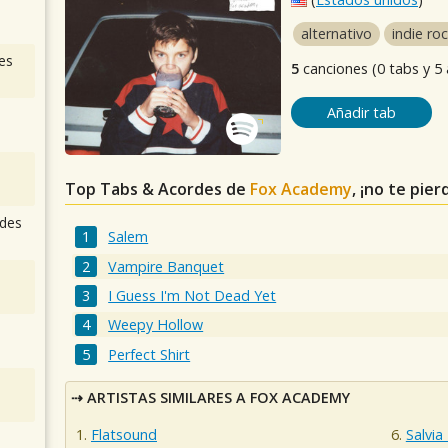
alternativo
indie ro
es
5
canciones (0 tabs y 5
Añadir tab
Top Tabs & Acordes de
Fox Academy
, ¡no te pie
des
Salem
Vampire Banquet
I Guess I'm Not Dead Yet
Weepy Hollow
Perfect Shirt
ARTISTAS SIMILARES A FOX ACADEMY
Flatsound
Salvia