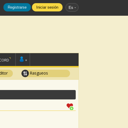
Registrarse
Iniciar sesión
Es
SCORD
+
ditor
Rasgueos