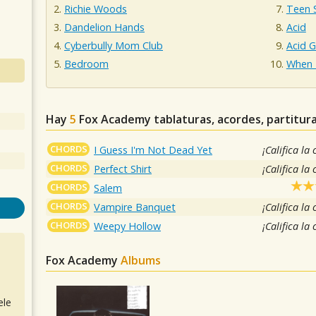
Richie Woods
Teen S
Dandelion Hands
Acid
Cyberbully Mom Club
Acid 
Bedroom
When 
Hay
5
Fox Academy
tablaturas, acordes, partitur
CHORDS
I Guess I'm Not Dead Yet
¡Califica la
CHORDS
Perfect Shirt
¡Califica la
CHORDS
Salem
CHORDS
Vampire Banquet
¡Califica la
CHORDS
Weepy Hollow
¡Califica la
Fox Academy
Albums
ele