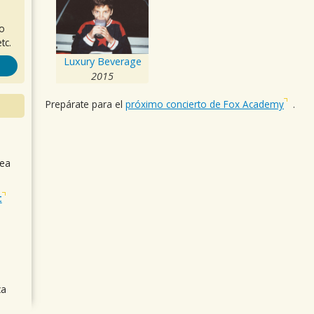
ro
tc.
Luxury Beverage
2015
Prepárate para el
próximo concierto de Fox Academy
.
sea
t
ca