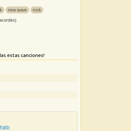
ck
new wave
rock
 acordes)
rdas estas canciones!
 Palth