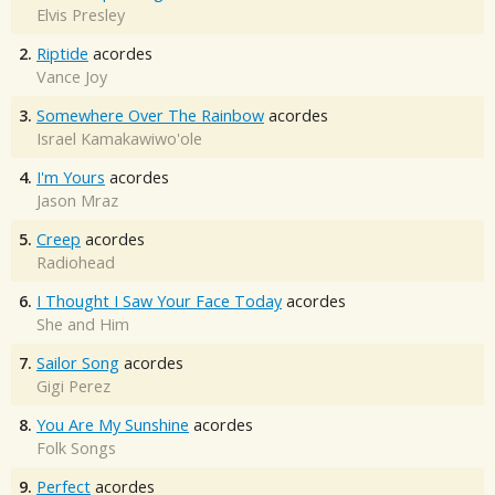
Elvis Presley
2.
Riptide
acordes
Vance Joy
3.
Somewhere Over The Rainbow
acordes
Israel Kamakawiwo'ole
4.
I'm Yours
acordes
Jason Mraz
5.
Creep
acordes
Radiohead
6.
I Thought I Saw Your Face Today
acordes
She and Him
7.
Sailor Song
acordes
Gigi Perez
8.
You Are My Sunshine
acordes
Folk Songs
9.
Perfect
acordes