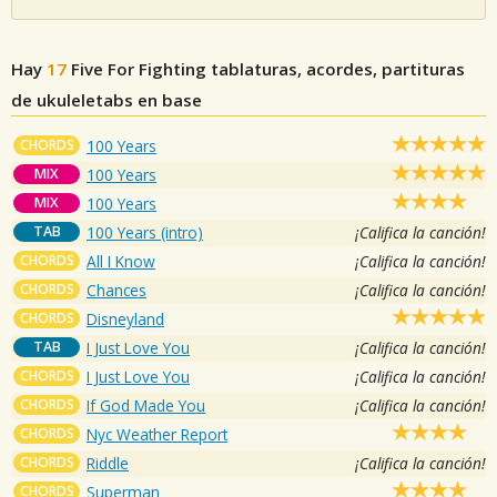
Hay
17
Five For Fighting
tablaturas, acordes, partituras
de ukuleletabs en base
CHORDS
100 Years
MIX
100 Years
MIX
100 Years
TAB
100 Years (intro)
¡Califica la canción!
CHORDS
All I Know
¡Califica la canción!
CHORDS
Chances
¡Califica la canción!
CHORDS
Disneyland
TAB
I Just Love You
¡Califica la canción!
CHORDS
I Just Love You
¡Califica la canción!
CHORDS
If God Made You
¡Califica la canción!
CHORDS
Nyc Weather Report
CHORDS
Riddle
¡Califica la canción!
CHORDS
Superman