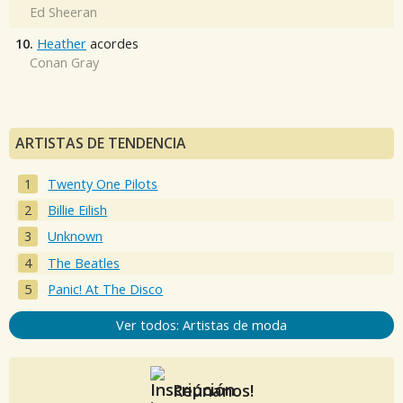
Ed Sheeran
10.
Heather
acordes
Conan Gray
ARTISTAS DE TENDENCIA
Twenty One Pilots
Billie Eilish
Unknown
The Beatles
Panic! At The Disco
Ver todos: Artistas de moda
Reúnanos!