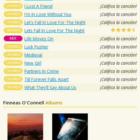
CHORDS
I Lost A Friend
¡Califica la canción!
CHORDS
I'm In Love Without You
¡Califica la canción!
CHORDS
Let's Fall In Love For The Night
¡Califica la canción!
CHORDS
Lets Fall In Love For The Night
MIX
Life Moves On
¡Califica la canción!
CHORDS
Luck Pusher
¡Califica la canción!
CHORDS
Medieval
¡Califica la canción!
CHORDS
New Girl
¡Califica la canción!
CHORDS
Partners In Crime
¡Califica la canción!
CHORDS
Till Forever Falls Apart
¡Califica la canción!
CHORDS
What They’ll Say About Us
¡Califica la canción!
Finneas O'Connell
Albums