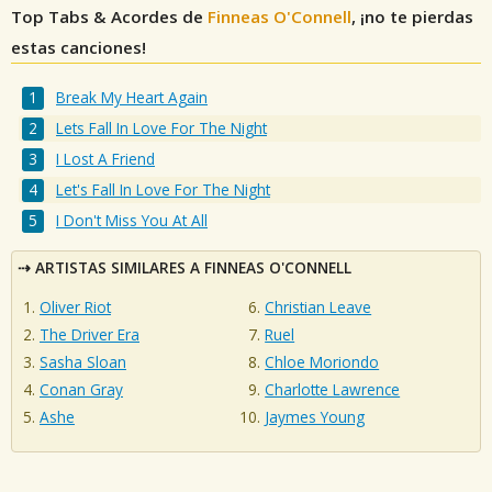
Top Tabs & Acordes de
Finneas O'Connell
, ¡no te pierdas
estas canciones!
Break My Heart Again
Lets Fall In Love For The Night
I Lost A Friend
Let's Fall In Love For The Night
I Don't Miss You At All
ARTISTAS SIMILARES A FINNEAS O'CONNELL
Oliver Riot
Christian Leave
The Driver Era
Ruel
Sasha Sloan
Chloe Moriondo
Conan Gray
Charlotte Lawrence
Ashe
Jaymes Young