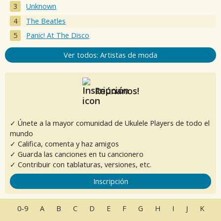
Unknown
The Beatles
Panic! At The Disco
Ver todos: Artistas de moda
Reúnanos!
✓ Únete a la mayor comunidad de Ukulele Players de todo el
mundo
✓ Califica, comenta y haz amigos
✓ Guarda las canciones en tu cancionero
✓ Contribuir con tablaturas, versiones, etc.
Inscripción
0-9
A
B
C
D
E
F
G
H
I
J
K