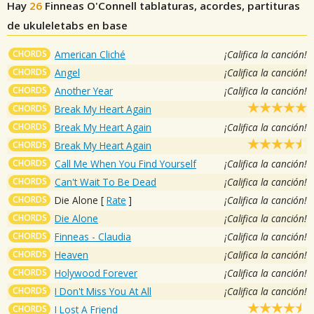
Hay
26
Finneas O'Connell
tablaturas, acordes, partituras
de ukuleletabs en base
CHORDS
American Cliché
¡Califica la canción!
CHORDS
Angel
¡Califica la canción!
CHORDS
Another Year
¡Califica la canción!
CHORDS
Break My Heart Again
CHORDS
Break My Heart Again
¡Califica la canción!
CHORDS
Break My Heart Again
CHORDS
Call Me When You Find Yourself
¡Califica la canción!
CHORDS
Can't Wait To Be Dead
¡Califica la canción!
CHORDS
Die Alone
[
Rate
]
¡Califica la canción!
CHORDS
Die Alone
¡Califica la canción!
CHORDS
Finneas - Claudia
¡Califica la canción!
CHORDS
Heaven
¡Califica la canción!
CHORDS
Holywood Forever
¡Califica la canción!
CHORDS
I Don't Miss You At All
¡Califica la canción!
CHORDS
I Lost A Friend