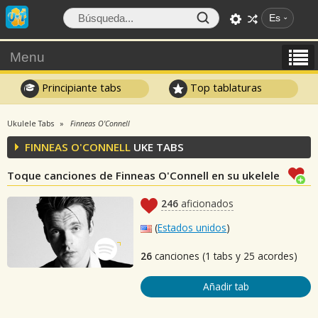
Es
Menu
Principiante tabs
Top tablaturas
Ukulele Tabs
Finneas O'Connell
FINNEAS O'CONNELL
UKE TABS
Toque canciones de Finneas O'Connell en su ukelele
246
aficionados
(
Estados unidos
)
26
canciones (1 tabs y 25 acordes)
Añadir tab