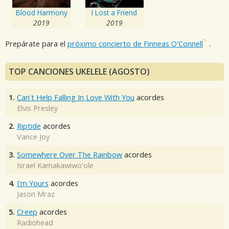
Blood Harmony
I Lost a Friend
2019
2019
Prepárate para el
próximo concierto de Finneas O'Connell
.
TOP CANCIONES UKELELE (AGOSTO)
1.
Can't Help Falling In Love With You
acordes
Elvis Presley
2.
Riptide
acordes
Vance Joy
3.
Somewhere Over The Rainbow
acordes
Israel Kamakawiwo'ole
4.
I'm Yours
acordes
Jason Mraz
5.
Creep
acordes
Radiohead