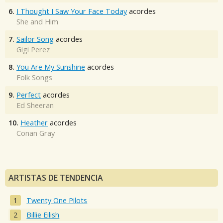
6.
I Thought I Saw Your Face Today
acordes
She and Him
7.
Sailor Song
acordes
Gigi Perez
8.
You Are My Sunshine
acordes
Folk Songs
9.
Perfect
acordes
Ed Sheeran
10.
Heather
acordes
Conan Gray
ARTISTAS DE TENDENCIA
Twenty One Pilots
Billie Eilish