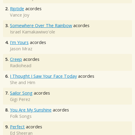
2.
Riptide
acordes
Vance Joy
3.
Somewhere Over The Rainbow
acordes
Israel Kamakawiwo'ole
4.
I'm Yours
acordes
Jason Mraz
5.
Creep
acordes
Radiohead
6.
I Thought I Saw Your Face Today
acordes
She and Him
7.
Sailor Song
acordes
Gigi Perez
8.
You Are My Sunshine
acordes
Folk Songs
9.
Perfect
acordes
Ed Sheeran