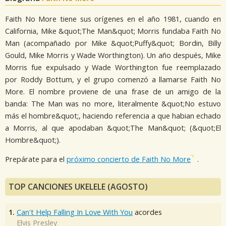
Faith No More tiene sus orígenes en el año 1981, cuando en
California, Mike &quot;The Man&quot; Morris fundaba Faith No
Man (acompañado por Mike &quot;Puffy&quot; Bordin, Billy
Gould, Mike Morris y Wade Worthington). Un año después, Mike
Morris fue expulsado y Wade Worthington fue reemplazado
por Roddy Bottum, y el grupo comenzó a llamarse Faith No
More. El nombre proviene de una frase de un amigo de la
banda: The Man was no more, literalmente &quot;No estuvo
más el hombre&quot;, haciendo referencia a que habian echado
a Morris, al que apodaban &quot;The Man&quot; (&quot;El
Hombre&quot;).
Prepárate para el
próximo concierto de Faith No More
.
TOP CANCIONES UKELELE (AGOSTO)
1.
Can't Help Falling In Love With You
acordes
Elvis Presley