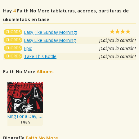
Hay
4
Faith No More
tablaturas, acordes, partituras de
ukuleletabs en base
CHORDS
Easy (like Sunday Morning)
CHORDS
Easy Like Sunday Morning
¡Califica la canción!
CHORDS
Epic
¡Califica la canción!
CHORDS
Take This Bottle
¡Califica la canción!
Faith No More
Albums
King For a Day, Fool For a Lifetime
1995
Biografía
Faith No More