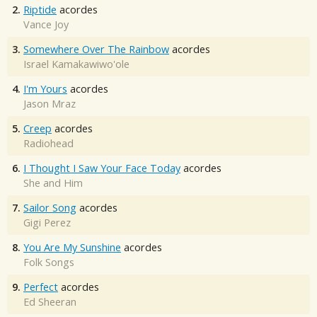
2.
Riptide
acordes
Vance Joy
3.
Somewhere Over The Rainbow
acordes
Israel Kamakawiwo'ole
4.
I'm Yours
acordes
Jason Mraz
5.
Creep
acordes
Radiohead
6.
I Thought I Saw Your Face Today
acordes
She and Him
7.
Sailor Song
acordes
Gigi Perez
8.
You Are My Sunshine
acordes
Folk Songs
9.
Perfect
acordes
Ed Sheeran