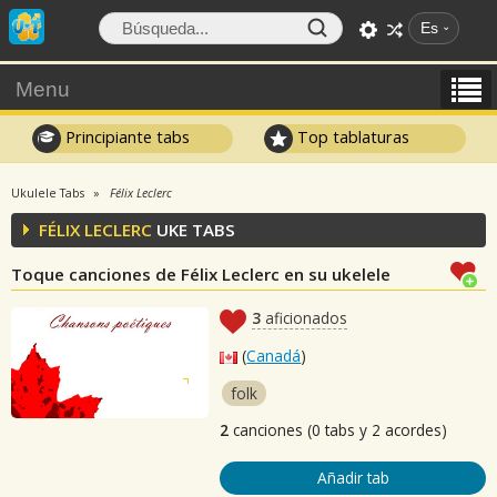
Es
Menu
Principiante tabs
Top tablaturas
Ukulele Tabs
Félix Leclerc
FÉLIX LECLERC
UKE TABS
Toque canciones de Félix Leclerc en su ukelele
3
aficionados
(
Canadá
)
folk
2
canciones (0 tabs y 2 acordes)
Añadir tab