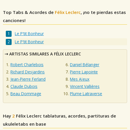
Top Tabs & Acordes de
Félix Leclerc
, ¡no te pierdas estas
canciones!
Le P'tit Bonheur
Le P'tit Bonheur
ARTISTAS SIMILARES A FÉLIX LECLERC
Robert Charlebois
Daniel Bélanger
Richard Desjardins
Pierre Lapointe
Jean-Pierre Ferland
Mes Aïeux
Claude Dubois
Vincent Vallières
Beau Dommage
Plume Latraverse
Hay
2
Félix Leclerc
tablaturas, acordes, partituras de
ukuleletabs en base