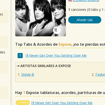
1
canciones (0 tabs y 1
es
Añadir tab
Top Tabs & Acordes de
Expose
, ¡no te pierdas es
des
I'll Never Get Over You Getting Over Me
ARTISTAS SIMILARES A EXPOSE
Stevie B
Taylo
Hay
1
Expose
tablaturas, acordes, partituras de 
CHORDS
I'll Never Get Over You Getting Over Me