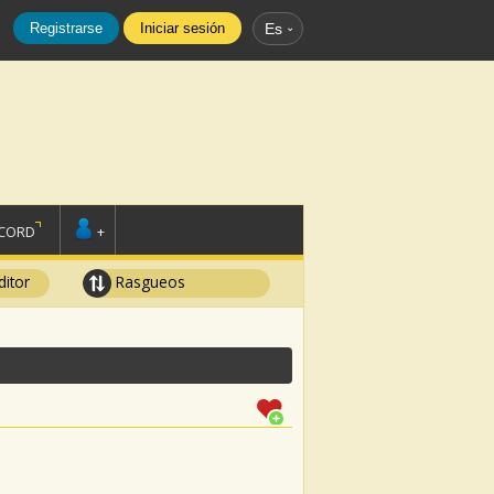
Registrarse
Iniciar sesión
Es
SCORD
+
ditor
Rasgueos