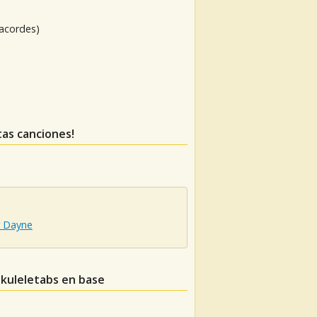
 acordes)
tas canciones!
r Dayne
ukuleletabs en base