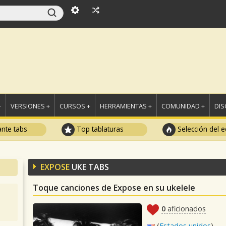
+
VERSIONES +
CURSOS +
HERRAMIENTAS +
COMUNIDAD +
DI
ante tabs
Top tablaturas
Selección del e
EXPOSE
UKE TABS
Toque canciones de Expose en su ukelele
0
aficionados
(
Estados unidos
)