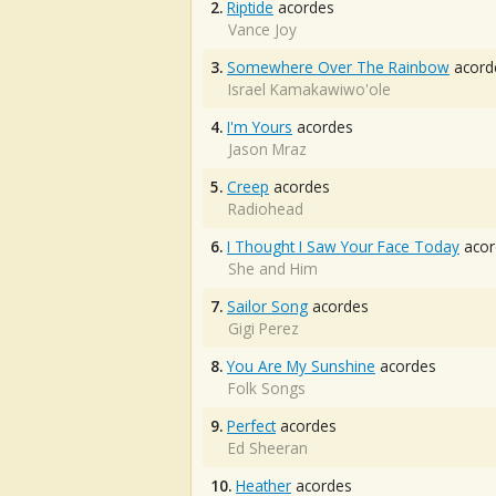
2.
Riptide
acordes
Vance Joy
3.
Somewhere Over The Rainbow
acord
Israel Kamakawiwo'ole
4.
I'm Yours
acordes
Jason Mraz
5.
Creep
acordes
Radiohead
6.
I Thought I Saw Your Face Today
acor
She and Him
7.
Sailor Song
acordes
Gigi Perez
8.
You Are My Sunshine
acordes
Folk Songs
9.
Perfect
acordes
Ed Sheeran
10.
Heather
acordes