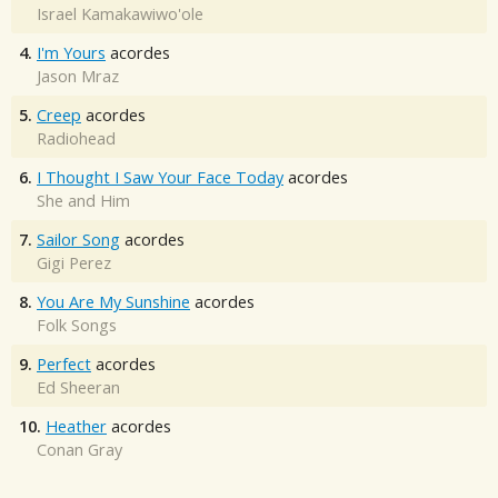
Israel Kamakawiwo'ole
4.
I'm Yours
acordes
Jason Mraz
5.
Creep
acordes
Radiohead
6.
I Thought I Saw Your Face Today
acordes
She and Him
7.
Sailor Song
acordes
Gigi Perez
8.
You Are My Sunshine
acordes
Folk Songs
9.
Perfect
acordes
Ed Sheeran
10.
Heather
acordes
Conan Gray