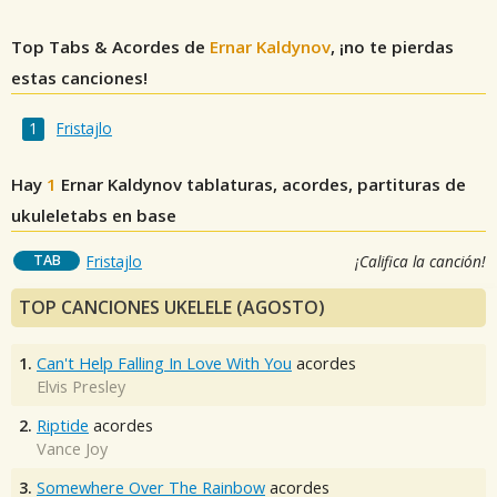
Top Tabs & Acordes de
Ernar Kaldynov
, ¡no te pierdas
estas canciones!
Fristajlo
Hay
1
Ernar Kaldynov
tablaturas, acordes, partituras de
ukuleletabs en base
TAB
Fristajlo
¡Califica la canción!
TOP CANCIONES UKELELE (AGOSTO)
1.
Can't Help Falling In Love With You
acordes
Elvis Presley
2.
Riptide
acordes
Vance Joy
3.
Somewhere Over The Rainbow
acordes