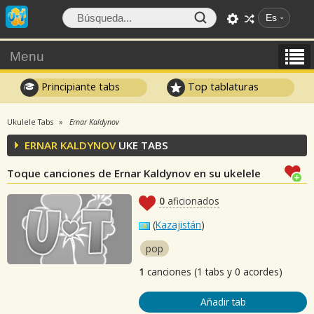
Es
Menu
Principiante tabs
Top tablaturas
Ukulele Tabs
Ernar Kaldynov
ERNAR KALDYNOV
UKE TABS
Toque canciones de Ernar Kaldynov en su ukelele
0
aficionados
(
Kazajistán
)
pop
1
canciones (1 tabs y 0 acordes)
Añadir tab