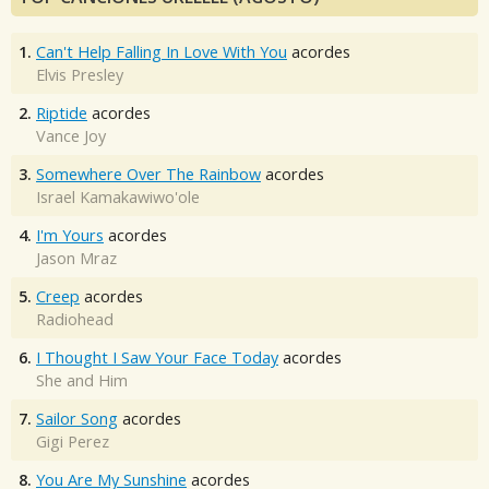
1.
Can't Help Falling In Love With You
acordes
Elvis Presley
2.
Riptide
acordes
Vance Joy
3.
Somewhere Over The Rainbow
acordes
Israel Kamakawiwo'ole
4.
I'm Yours
acordes
Jason Mraz
5.
Creep
acordes
Radiohead
6.
I Thought I Saw Your Face Today
acordes
She and Him
7.
Sailor Song
acordes
Gigi Perez
8.
You Are My Sunshine
acordes