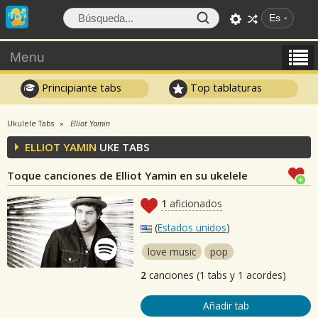
Es
Menu
Principiante tabs
Top tablaturas
Ukulele Tabs
Elliot Yamin
ELLIOT YAMIN
UKE TABS
Toque canciones de Elliot Yamin en su ukelele
1
aficionados
(
Estados unidos
)
love music
pop
2
canciones (1 tabs y 1 acordes)
Añadir tab