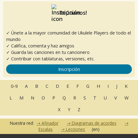
Reúnanos!
✓ Únete a la mayor comunidad de Ukulele Players de todo el
mundo
✓ Califica, comenta y haz amigos
✓ Guarda las canciones en tu cancionero
✓ Contribuir con tablaturas, versiones, etc.
Inscripción
0-9
A
B
C
D
E
F
G
H
I
J
K
L
M
N
O
P
Q
R
S
T
U
V
W
X
Y
Z
Nuestra red:
Afinador
Diagramas de acordes
Escalas
Lecciones
(en)