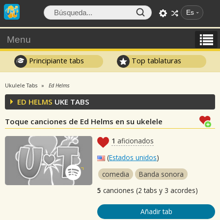
Es
Menu
Principiante tabs
Top tablaturas
Ukulele Tabs
Ed Helms
ED HELMS
UKE TABS
Toque canciones de Ed Helms en su ukelele
1
aficionados
(
Estados unidos
)
comedia
Banda sonora
5
canciones (2 tabs y 3 acordes)
Añadir tab