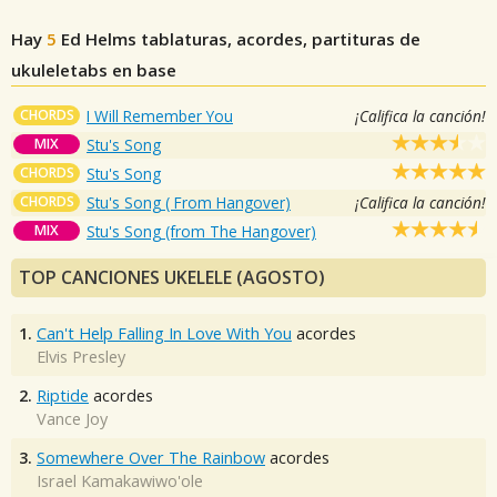
Hay
5
Ed Helms
tablaturas, acordes, partituras de
ukuleletabs en base
CHORDS
I Will Remember You
¡Califica la canción!
MIX
Stu's Song
CHORDS
Stu's Song
CHORDS
Stu's Song ( From Hangover)
¡Califica la canción!
MIX
Stu's Song (from The Hangover)
TOP CANCIONES UKELELE (AGOSTO)
1.
Can't Help Falling In Love With You
acordes
Elvis Presley
2.
Riptide
acordes
Vance Joy
3.
Somewhere Over The Rainbow
acordes
Israel Kamakawiwo'ole