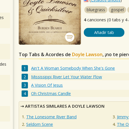
bluegrass
gospel
es
4
canciones (0 tabs y 4
Añadir tab
Top Tabs & Acordes de
Doyle Lawson
, ¡no te pie
des
Ain't A Woman Somebody When She's Gone
Mississippi River Let Your Water Flow
A Vision Of Jesus
Oh Christmas Candle
ARTISTAS SIMILARES A DOYLE LAWSON
The Lonesome River Band
Jimmy
Seldom Scene
The O