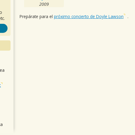
2009
ro
Prepárate para el
próximo concierto de Doyle Lawson
.
tc.
sea
t
ca