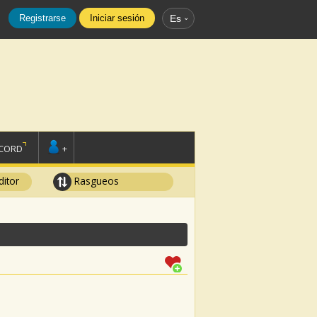
Registrarse
Iniciar sesión
Es
SCORD
+
ditor
Rasgueos