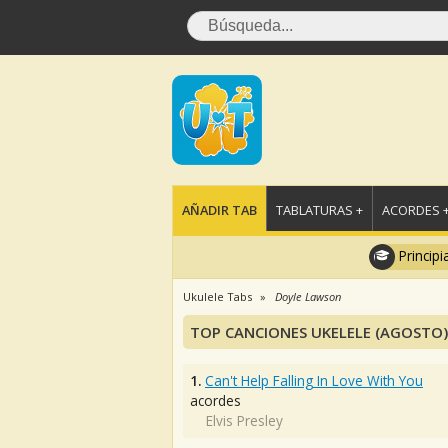
AÑADIR TAB
TABLATURAS +
ACORDES 
Principi
Ukulele Tabs
Doyle Lawson
TOP CANCIONES UKELELE (AGOSTO)
1.
Can't Help Falling In Love With You
acordes
Elvis Presley