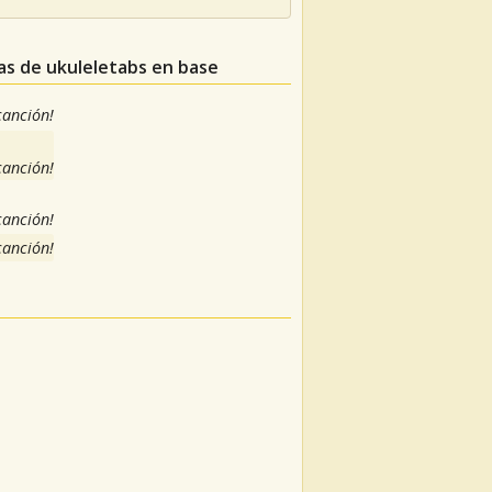
ras de ukuleletabs en base
 canción!
 canción!
 canción!
 canción!