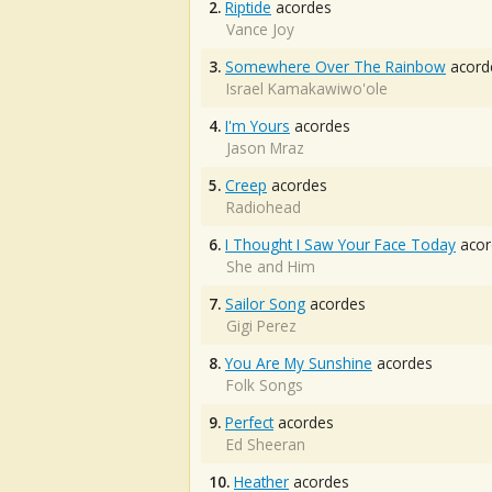
2.
Riptide
acordes
Vance Joy
3.
Somewhere Over The Rainbow
acord
Israel Kamakawiwo'ole
4.
I'm Yours
acordes
Jason Mraz
5.
Creep
acordes
Radiohead
6.
I Thought I Saw Your Face Today
acor
She and Him
7.
Sailor Song
acordes
Gigi Perez
8.
You Are My Sunshine
acordes
Folk Songs
9.
Perfect
acordes
Ed Sheeran
10.
Heather
acordes