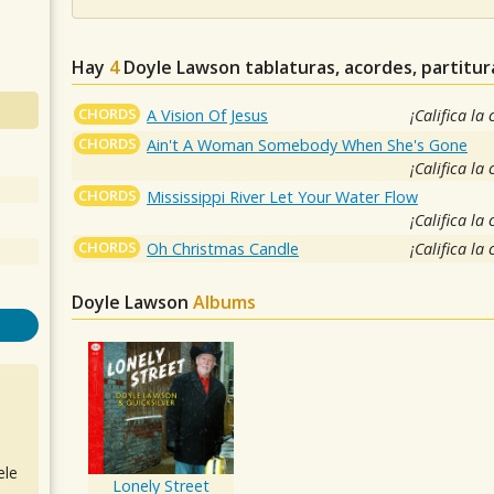
Hay
4
Doyle Lawson
tablaturas, acordes, partitu
CHORDS
A Vision Of Jesus
¡Califica la
CHORDS
Ain't A Woman Somebody When She's Gone
¡Califica la
CHORDS
Mississippi River Let Your Water Flow
¡Califica la
CHORDS
Oh Christmas Candle
¡Califica la
Doyle Lawson
Albums
ele
Lonely Street