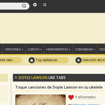
+
VERSIONES +
CURSOS +
HERRAMIENTAS +
COMUNIDAD +
DI
ante tabs
Top tablaturas
Selección del e
DOYLE LAWSON
UKE TABS
Toque canciones de Doyle Lawson en su ukelele
1
aficionados
(
Estados unidos
)