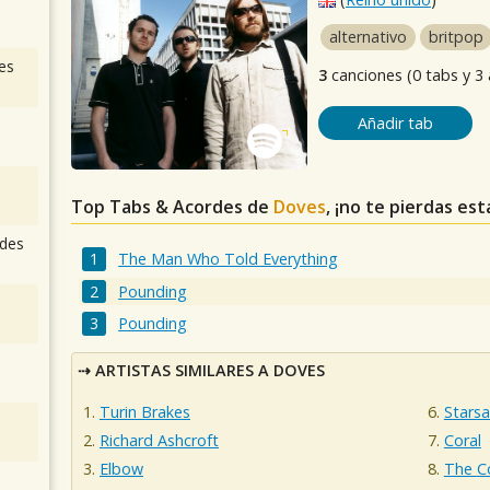
alternativo
britpop
es
3
canciones (0 tabs y 3
Añadir tab
Top Tabs & Acordes de
Doves
, ¡no te pierdas es
des
The Man Who Told Everything
Pounding
Pounding
ARTISTAS SIMILARES A DOVES
Turin Brakes
Starsa
Richard Ashcroft
Coral
Elbow
The C