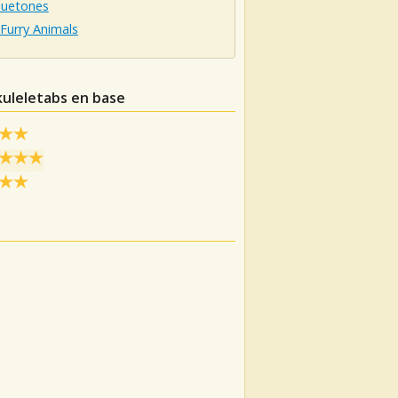
luetones
Furry Animals
kuleletabs en base