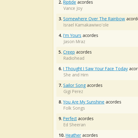
2.
Riptide
acordes
Vance Joy
3.
Somewhere Over The Rainbow
acord
Israel Kamakawiwo'ole
4.
I'm Yours
acordes
Jason Mraz
5.
Creep
acordes
Radiohead
6.
I Thought I Saw Your Face Today
acor
She and Him
7.
Sailor Song
acordes
Gigi Perez
8.
You Are My Sunshine
acordes
Folk Songs
9.
Perfect
acordes
Ed Sheeran
10.
Heather
acordes