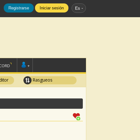
Registrarse
Iniciar sesión
Es
SCORD
+
ditor
Rasgueos