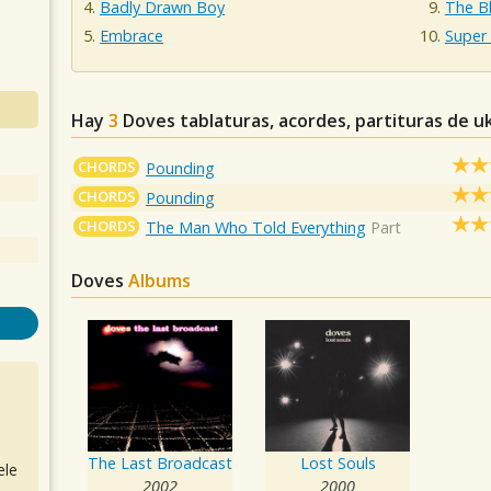
Badly Drawn Boy
The B
Embrace
Super 
Hay
3
Doves
tablaturas, acordes, partituras de u
CHORDS
Pounding
CHORDS
Pounding
CHORDS
The Man Who Told Everything
Part
Doves
Albums
The Last Broadcast
Lost Souls
ele
2002
2000