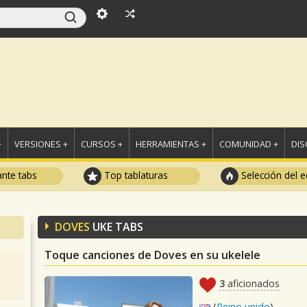
+
VERSIONES +
CURSOS +
HERRAMIENTAS +
COMUNIDAD +
DI
ante tabs
Top tablaturas
Selección del e
DOVES
UKE TABS
Toque canciones de Doves en su ukelele
3
aficionados
(
Reino unido
)