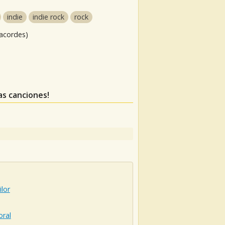
indie
indie rock
rock
 acordes)
tas canciones!
ilor
oral