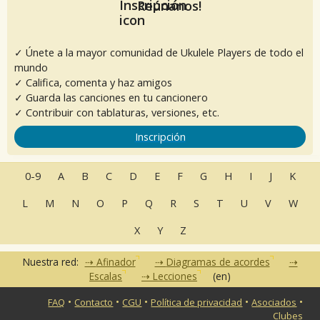
Reúnanos!
✓ Únete a la mayor comunidad de Ukulele Players de todo el
mundo
✓ Califica, comenta y haz amigos
✓ Guarda las canciones en tu cancionero
✓ Contribuir con tablaturas, versiones, etc.
Inscripción
0-9
A
B
C
D
E
F
G
H
I
J
K
L
M
N
O
P
Q
R
S
T
U
V
W
X
Y
Z
Nuestra red:
Afinador
Diagramas de acordes
Escalas
Lecciones
(en)
•
•
•
•
•
FAQ
Contacto
CGU
Política de privacidad
Asociados
Clubes