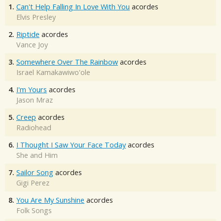
1.
Can't Help Falling In Love With You
acordes
Elvis Presley
2.
Riptide
acordes
Vance Joy
3.
Somewhere Over The Rainbow
acordes
Israel Kamakawiwo'ole
4.
I'm Yours
acordes
Jason Mraz
5.
Creep
acordes
Radiohead
6.
I Thought I Saw Your Face Today
acordes
She and Him
7.
Sailor Song
acordes
Gigi Perez
8.
You Are My Sunshine
acordes
Folk Songs