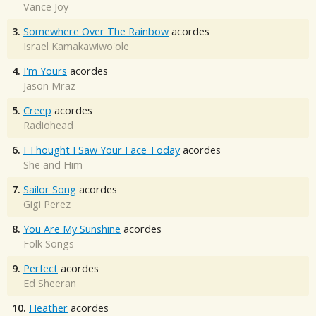
Vance Joy
3.
Somewhere Over The Rainbow
acordes
Israel Kamakawiwo'ole
4.
I'm Yours
acordes
Jason Mraz
5.
Creep
acordes
Radiohead
6.
I Thought I Saw Your Face Today
acordes
She and Him
7.
Sailor Song
acordes
Gigi Perez
8.
You Are My Sunshine
acordes
Folk Songs
9.
Perfect
acordes
Ed Sheeran
10.
Heather
acordes