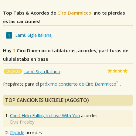
Top Tabs & Acordes de
Ciro Dammicco
, ¡no te pierdas
estas canciones!
Lamù Sigla Italiana
Hay
1
Ciro Dammicco
tablaturas, acordes, partituras de
ukuleletabs en base
CHORDS
Lamù Sigla Italiana
Prepárate para el
próximo concierto de Ciro Dammicco
.
TOP CANCIONES UKELELE (AGOSTO)
1.
Can't Help Falling In Love With You
acordes
Elvis Presley
2.
Riptide
acordes