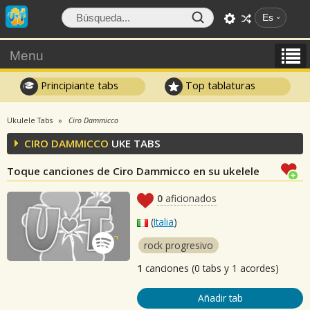
Es
Menu
Principiante tabs
Top tablaturas
Ukulele Tabs
Ciro Dammicco
CIRO DAMMICCO
UKE TABS
Toque canciones de Ciro Dammicco en su ukelele
0
aficionados
(
Italia
)
rock progresivo
1
canciones (0 tabs y 1 acordes)
Añadir tab