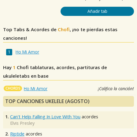
Añadir tab
Top Tabs & Acordes de
Chofi
, ¡no te pierdas estas
canciones!
Ho Mi Amor
Hay
1
Chofi
tablaturas, acordes, partituras de
ukuleletabs en base
CHORDS
Ho Mi Amor
¡Califica la canción!
TOP CANCIONES UKELELE (AGOSTO)
1.
Can't Help Falling In Love With You
acordes
Elvis Presley
2.
Riptide
acordes