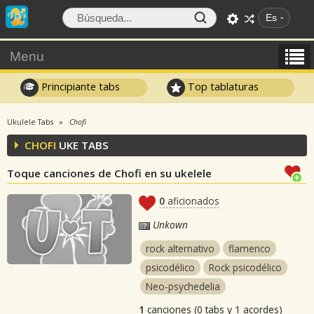
Es
Menu
Principiante tabs
Top tablaturas
Ukulele Tabs
Chofi
CHOFI
UKE TABS
Toque canciones de Chofi en su ukelele
0
aficionados
Unkown
rock alternativo
flamenco
psicodélico
Rock psicodélico
Neo-psychedelia
1
canciones (0 tabs y 1 acordes)