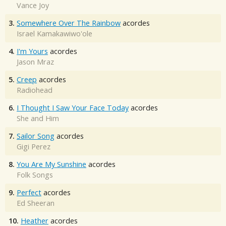
Vance Joy
3.
Somewhere Over The Rainbow
acordes
Israel Kamakawiwo'ole
4.
I'm Yours
acordes
Jason Mraz
5.
Creep
acordes
Radiohead
6.
I Thought I Saw Your Face Today
acordes
She and Him
7.
Sailor Song
acordes
Gigi Perez
8.
You Are My Sunshine
acordes
Folk Songs
9.
Perfect
acordes
Ed Sheeran
10.
Heather
acordes