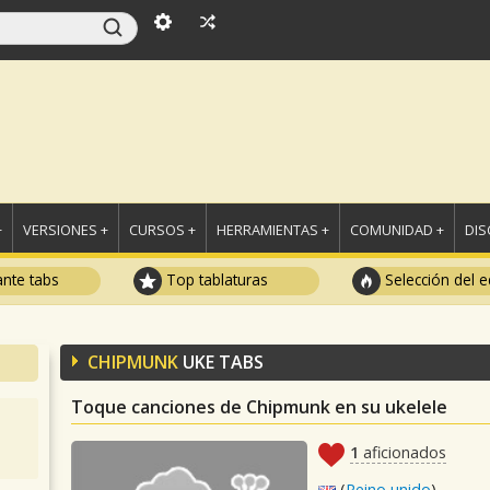
+
VERSIONES +
CURSOS +
HERRAMIENTAS +
COMUNIDAD +
DI
ante tabs
Top tablaturas
Selección del e
CHIPMUNK
UKE TABS
Toque canciones de Chipmunk en su ukelele
1
aficionados
(
Reino unido
)