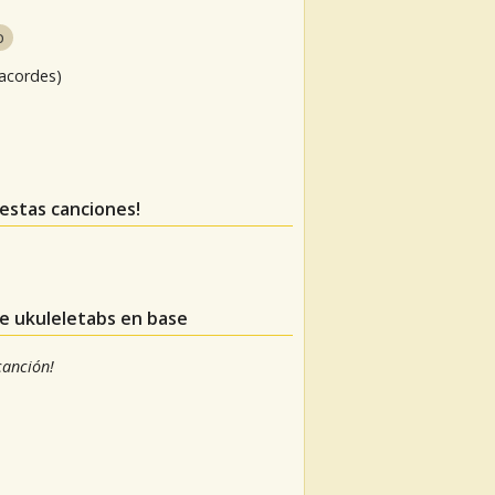
p
 acordes)
 estas canciones!
de ukuleletabs en base
 canción!