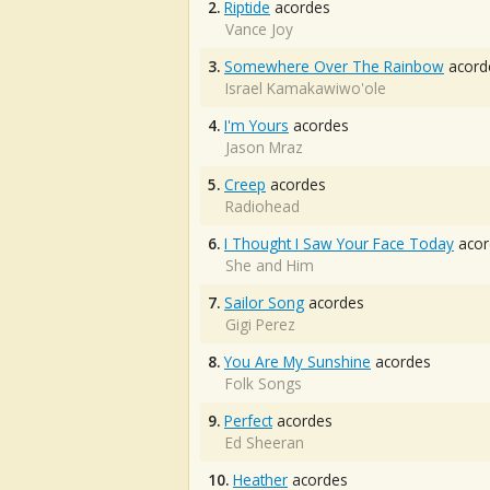
2.
Riptide
acordes
Vance Joy
3.
Somewhere Over The Rainbow
acord
Israel Kamakawiwo'ole
4.
I'm Yours
acordes
Jason Mraz
5.
Creep
acordes
Radiohead
6.
I Thought I Saw Your Face Today
acor
She and Him
7.
Sailor Song
acordes
Gigi Perez
8.
You Are My Sunshine
acordes
Folk Songs
9.
Perfect
acordes
Ed Sheeran
10.
Heather
acordes