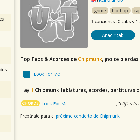
grime
hip-hop
ra
es
1
canciones (0 tabs y 1
Añadir tab
Top Tabs & Acordes de
Chipmunk
, ¡no te pierdas
des
Look For Me
Hay
1
Chipmunk
tablaturas, acordes, partituras 
CHORDS
Look For Me
¡Califica la
Prepárate para el
próximo concierto de Chipmunk
.