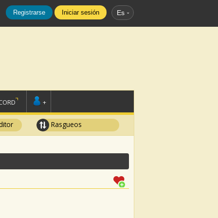
Registrarse
Iniciar sesión
Es
SCORD
+
ditor
Rasgueos