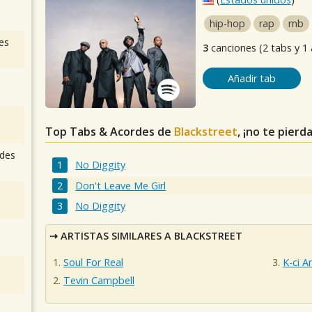
hip-hop
rap
rnb
es
3
canciones (2 tabs y 1
Añadir tab
Top Tabs & Acordes de
Blackstreet
, ¡no te pierd
des
No Diggity
Don't Leave Me Girl
No Diggity
ARTISTAS SIMILARES A BLACKSTREET
Soul For Real
K-ci A
Tevin Campbell