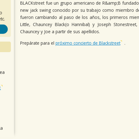
BLACKstreet fue un grupo americano de R&amp;B fundado 
new jack swing conocido por su trabajo como miembro d
ro
fueron cambiando al paso de los años, los primeros miem
tc.
Little, Chauncey Black(o Hannibal) y Joseph Stonestree
Chauncey y Joe a partir de sus apellidos.
Prepárate para el
próximo concierto de Blackstreet
.
sea
t
ca