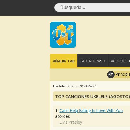
AÑADIR TAB
TABLATURAS +
ACORDES 
Principi
Ukulele Tabs
Blackstreet
TOP CANCIONES UKELELE (AGOSTO)
1.
Can't Help Falling In Love With You
acordes
Elvis Presley