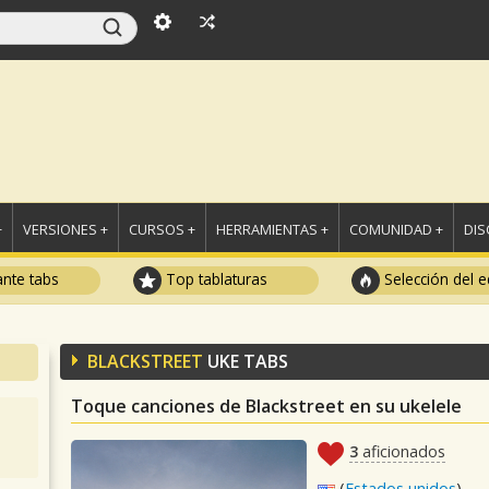
+
VERSIONES +
CURSOS +
HERRAMIENTAS +
COMUNIDAD +
DI
ante tabs
Top tablaturas
Selección del e
BLACKSTREET
UKE TABS
Toque canciones de Blackstreet en su ukelele
3
aficionados
(
Estados unidos
)