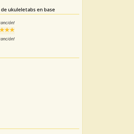
s de ukuleletabs en base
 canción!
 canción!