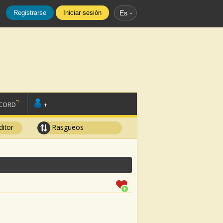
Registrarse
Iniciar sesión
Es
SCORD
+
ditor
Rasgueos