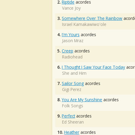
2.
Riptide
acordes
Vance Joy
3.
Somewhere Over The Rainbow
acord
Israel Kamakawiwo'ole
4.
I'm Yours
acordes
Jason Mraz
5.
Creep
acordes
Radiohead
6.
I Thought I Saw Your Face Today
acor
She and Him
7.
Sailor Song
acordes
Gigi Perez
8.
You Are My Sunshine
acordes
Folk Songs
9.
Perfect
acordes
Ed Sheeran
10.
Heather
acordes