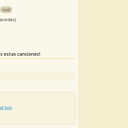
soul
 acordes)
as estas canciones!
nd Jojo