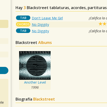
Hay
3
Blackstreet
tablaturas, acordes, partitura
TAB
Don't Leave Me Girl
¡Califica la
CHORDS
No Diggity
TAB
No Diggity
¡Califica la
Blackstreet
Albums
Another Level
1996
Biografía
Blackstreet
ele