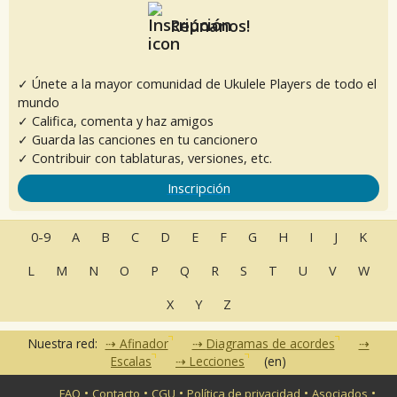
Reúnanos!
✓ Únete a la mayor comunidad de Ukulele Players de todo el
mundo
✓ Califica, comenta y haz amigos
✓ Guarda las canciones en tu cancionero
✓ Contribuir con tablaturas, versiones, etc.
Inscripción
0-9
A
B
C
D
E
F
G
H
I
J
K
L
M
N
O
P
Q
R
S
T
U
V
W
X
Y
Z
Nuestra red:
Afinador
Diagramas de acordes
Escalas
Lecciones
(en)
•
•
•
•
•
FAQ
Contacto
CGU
Política de privacidad
Asociados