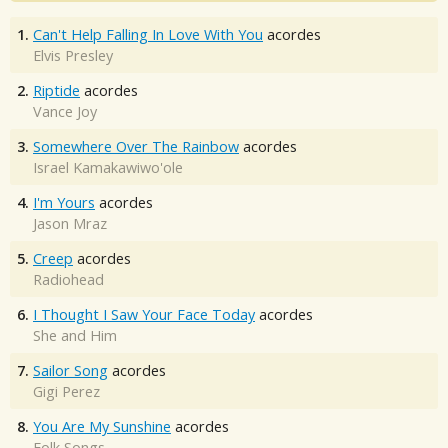
1.
Can't Help Falling In Love With You
acordes
Elvis Presley
2.
Riptide
acordes
Vance Joy
3.
Somewhere Over The Rainbow
acordes
Israel Kamakawiwo'ole
4.
I'm Yours
acordes
Jason Mraz
5.
Creep
acordes
Radiohead
6.
I Thought I Saw Your Face Today
acordes
She and Him
7.
Sailor Song
acordes
Gigi Perez
8.
You Are My Sunshine
acordes
Folk Songs