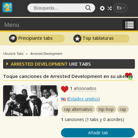
Es
Menu
Principiante tabs
Top tablaturas
Ukulele Tabs
Arrested Development
ARRESTED DEVELOPMENT
UKE TABS
Toque canciones de Arrested Development en su ukelele
1
aficionados
(
Estados unidos
)
rap alternativo
hip-hop
rap
1
canciones (1 tabs y 0 acordes)
Añadir tab