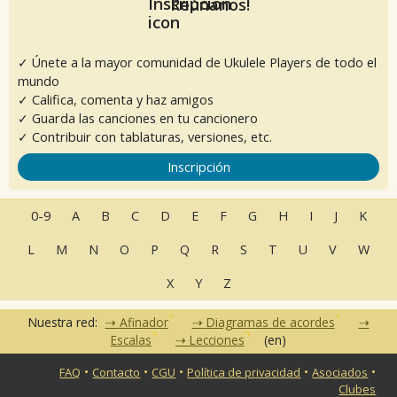
Reúnanos!
✓ Únete a la mayor comunidad de Ukulele Players de todo el
mundo
✓ Califica, comenta y haz amigos
✓ Guarda las canciones en tu cancionero
✓ Contribuir con tablaturas, versiones, etc.
Inscripción
0-9
A
B
C
D
E
F
G
H
I
J
K
L
M
N
O
P
Q
R
S
T
U
V
W
X
Y
Z
Nuestra red:
Afinador
Diagramas de acordes
Escalas
Lecciones
(en)
•
•
•
•
•
FAQ
Contacto
CGU
Política de privacidad
Asociados
Clubes