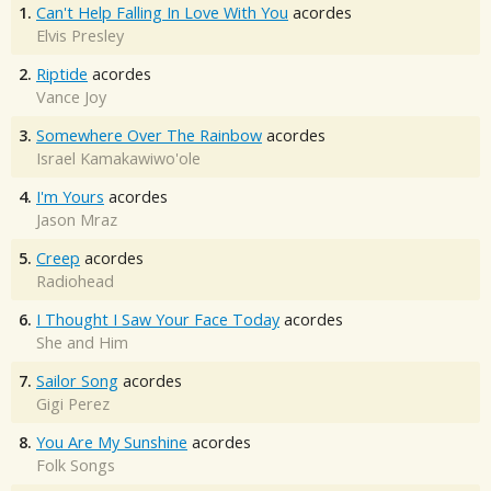
1.
Can't Help Falling In Love With You
acordes
Elvis Presley
2.
Riptide
acordes
Vance Joy
3.
Somewhere Over The Rainbow
acordes
Israel Kamakawiwo'ole
4.
I'm Yours
acordes
Jason Mraz
5.
Creep
acordes
Radiohead
6.
I Thought I Saw Your Face Today
acordes
She and Him
7.
Sailor Song
acordes
Gigi Perez
8.
You Are My Sunshine
acordes
Folk Songs