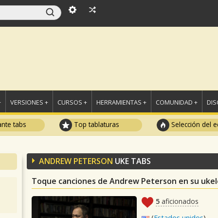
+
VERSIONES +
CURSOS +
HERRAMIENTAS +
COMUNIDAD +
DI
ante tabs
Top tablaturas
Selección del e
ANDREW PETERSON
UKE TABS
Toque canciones de Andrew Peterson en su ukel
5
aficionados
(
Estados unidos
)