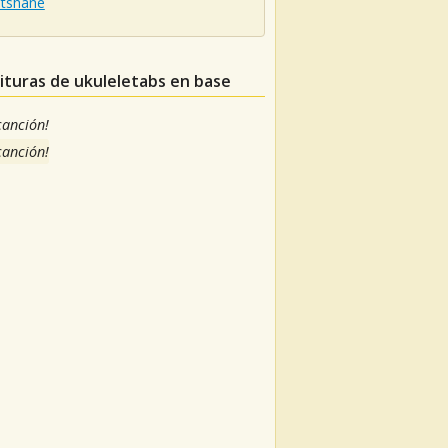
tshane
tituras de ukuleletabs en base
 canción!
 canción!