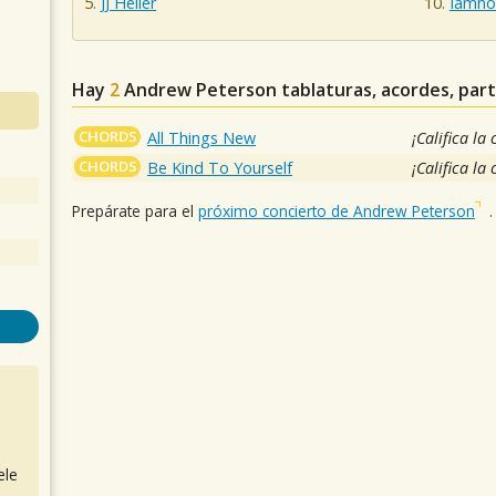
JJ Heller
Iamno
Hay
2
Andrew Peterson
tablaturas, acordes, par
CHORDS
All Things New
¡Califica la
CHORDS
Be Kind To Yourself
¡Califica la
Prepárate para el
próximo concierto de Andrew Peterson
.
ele