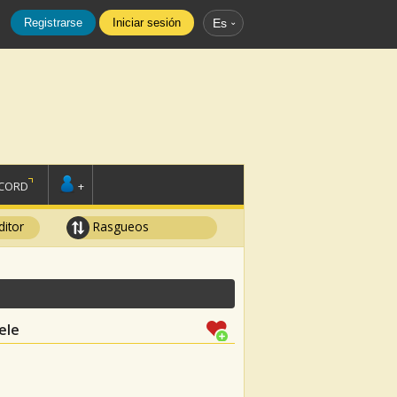
Registrarse
Iniciar sesión
Es
SCORD
+
ditor
Rasgueos
ele