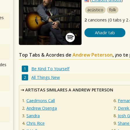
acústico
folk
es
2
canciones (0 tabs y 2
Añadir tab
Top Tabs & Acordes de
Andrew Peterson
, ¡no t
des
Be Kind To Yourself
All Things New
ARTISTAS SIMILARES A ANDREW PETERSON
Caedmons Call
Ferna
Andrew Osenga
Derek
Sandra
Josh G
Chris Rice
Shane