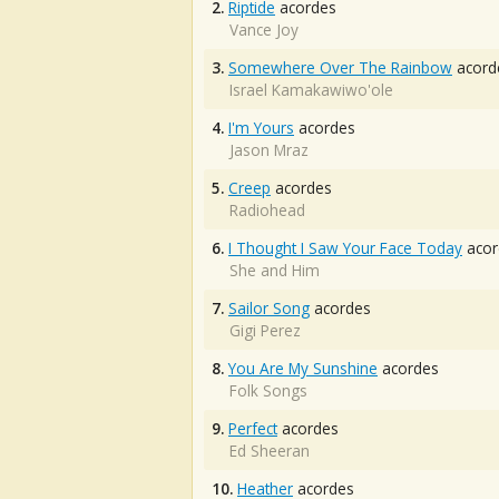
2.
Riptide
acordes
Vance Joy
3.
Somewhere Over The Rainbow
acord
Israel Kamakawiwo'ole
4.
I'm Yours
acordes
Jason Mraz
5.
Creep
acordes
Radiohead
6.
I Thought I Saw Your Face Today
acor
She and Him
7.
Sailor Song
acordes
Gigi Perez
8.
You Are My Sunshine
acordes
Folk Songs
9.
Perfect
acordes
Ed Sheeran
10.
Heather
acordes