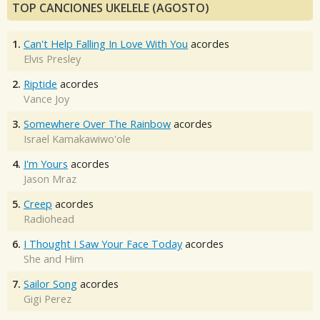
TOP CANCIONES UKELELE (AGOSTO)
1.
Can't Help Falling In Love With You
acordes
Elvis Presley
2.
Riptide
acordes
Vance Joy
3.
Somewhere Over The Rainbow
acordes
Israel Kamakawiwo'ole
4.
I'm Yours
acordes
Jason Mraz
5.
Creep
acordes
Radiohead
6.
I Thought I Saw Your Face Today
acordes
She and Him
7.
Sailor Song
acordes
Gigi Perez