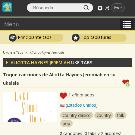
Es
Menu
Principiante tabs
Top tablaturas
Ukulele Tabs
Aliotta Haynes Jeremiah
ALIOTTA HAYNES JEREMIAH
UKE TABS
Toque canciones de Aliotta Haynes Jeremiah en su
ukelele
1
aficionados
(
Estados unidos
)
country clásico
country
folk
pop
2
canciones (0 tabs y 2 acordes)