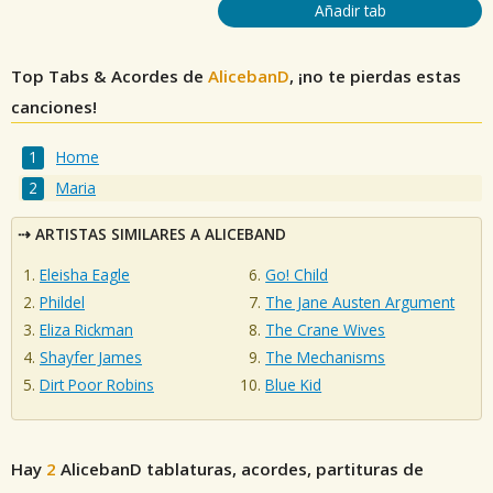
Añadir tab
Top Tabs & Acordes de
AlicebanD
, ¡no te pierdas estas
canciones!
Home
Maria
ARTISTAS SIMILARES A ALICEBAND
Eleisha Eagle
Go! Child
Phildel
The Jane Austen Argument
Eliza Rickman
The Crane Wives
Shayfer James
The Mechanisms
Dirt Poor Robins
Blue Kid
Hay
2
AlicebanD
tablaturas, acordes, partituras de