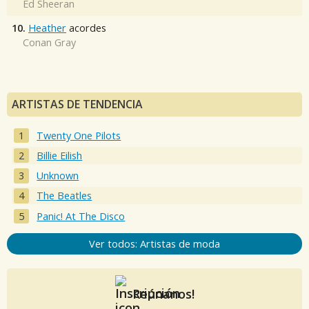
Ed Sheeran
10.
Heather
acordes
Conan Gray
ARTISTAS DE TENDENCIA
Twenty One Pilots
Billie Eilish
Unknown
The Beatles
Panic! At The Disco
Ver todos: Artistas de moda
Reúnanos!