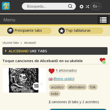
Es
Menu
Principiante tabs
Top tablaturas
Ukulele Tabs
AlicebanD
ALICEBAND
UKE TABS
Toque canciones de AlicebanD en su ukelele
1
aficionados
(
Reino unido
)
acústico
alternativo
folk
indie
2
canciones (0 tabs y 2 acordes)