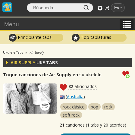
Es
Menu
Principiante tabs
Top tablaturas
Ukulele Tabs
Air Supply
AIR SUPPLY
UKE TABS
Toque canciones de Air Supply en su ukelele
82
aficionados
(
Australia
)
rock clásico
pop
rock
soft rock
21
canciones (1 tabs y 20 acordes)