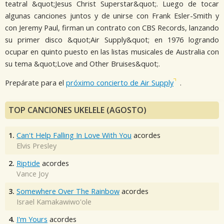
teatral &quot;Jesus Christ Superstar&quot;. Luego de tocar
algunas canciones juntos y de unirse con Frank Esler-Smith y
con Jeremy Paul, firman un contrato con CBS Records, lanzando
su primer disco &quot;Air Supply&quot; en 1976 logrando
ocupar en quinto puesto en las listas musicales de Australia con
su tema &quot;Love and Other Bruises&quot;.
Prepárate para el
próximo concierto de Air Supply
.
TOP CANCIONES UKELELE (AGOSTO)
1.
Can't Help Falling In Love With You
acordes
Elvis Presley
2.
Riptide
acordes
Vance Joy
3.
Somewhere Over The Rainbow
acordes
Israel Kamakawiwo'ole
4.
I'm Yours
acordes