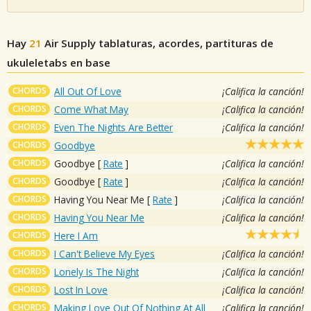
Hay
21
Air Supply
tablaturas, acordes, partituras de
ukuleletabs en base
CHORDS
All Out Of Love
¡Califica la canción!
CHORDS
Come What May
¡Califica la canción!
CHORDS
Even The Nights Are Better
¡Califica la canción!
CHORDS
Goodbye
CHORDS
Goodbye
[
Rate
]
¡Califica la canción!
CHORDS
Goodbye
[
Rate
]
¡Califica la canción!
CHORDS
Having You Near Me
[
Rate
]
¡Califica la canción!
CHORDS
Having You Near Me
¡Califica la canción!
CHORDS
Here I Am
CHORDS
I Can't Believe My Eyes
¡Califica la canción!
CHORDS
Lonely Is The Night
¡Califica la canción!
CHORDS
Lost In Love
¡Califica la canción!
CHORDS
Making Love Out Of Nothing At All
¡Califica la canción!