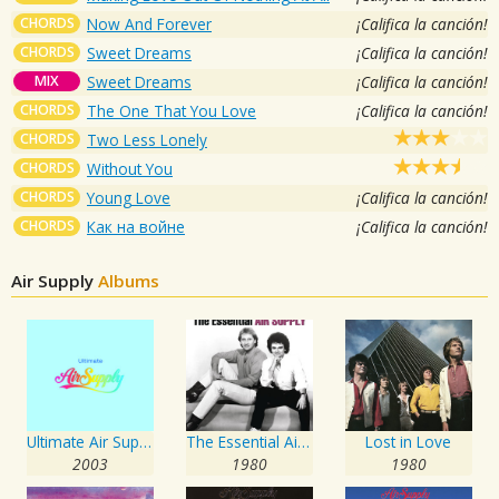
CHORDS
Now And Forever
¡Califica la canción!
CHORDS
Sweet Dreams
¡Califica la canción!
MIX
Sweet Dreams
¡Califica la canción!
CHORDS
The One That You Love
¡Califica la canción!
CHORDS
Two Less Lonely
CHORDS
Without You
CHORDS
Young Love
¡Califica la canción!
CHORDS
Как на войне
¡Califica la canción!
Air Supply
Albums
Ultimate Air Supply
The Essential Air Supply
Lost in Love
2003
1980
1980