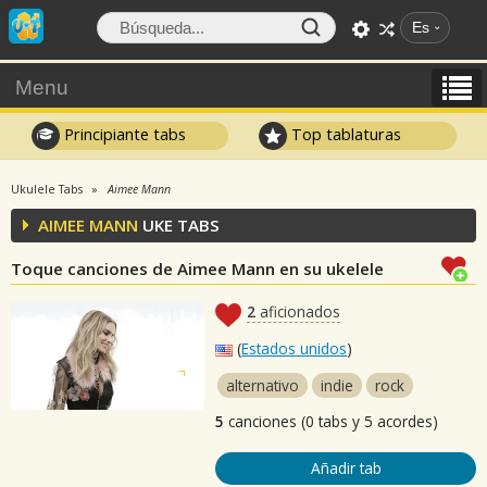
Es
Menu
Principiante tabs
Top tablaturas
Ukulele Tabs
Aimee Mann
AIMEE MANN
UKE TABS
Toque canciones de Aimee Mann en su ukelele
2
aficionados
(
Estados unidos
)
alternativo
indie
rock
5
canciones (0 tabs y 5 acordes)
Añadir tab