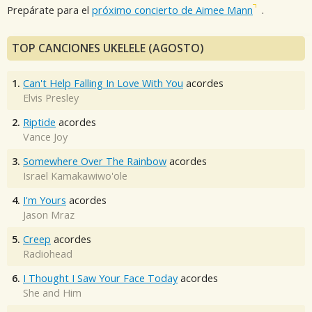
Prepárate para el
próximo concierto de Aimee Mann
.
TOP CANCIONES UKELELE (AGOSTO)
1.
Can't Help Falling In Love With You
acordes
Elvis Presley
2.
Riptide
acordes
Vance Joy
3.
Somewhere Over The Rainbow
acordes
Israel Kamakawiwo'ole
4.
I'm Yours
acordes
Jason Mraz
5.
Creep
acordes
Radiohead
6.
I Thought I Saw Your Face Today
acordes
She and Him