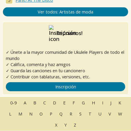
Panic! At The Disco
Ver todos: Artistas de moda
Reúnanos!
✓ Únete a la mayor comunidad de Ukulele Players de todo el
mundo
✓ Califica, comenta y haz amigos
✓ Guarda las canciones en tu cancionero
✓ Contribuir con tablaturas, versiones, etc.
Inscripción
0-9
A
B
C
D
E
F
G
H
I
J
K
L
M
N
O
P
Q
R
S
T
U
V
W
X
Y
Z