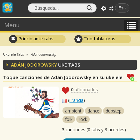
Es
Menu
Principiante tabs
Top tablaturas
Ukulele Tabs
Adán Jodorowsky
ADÁN JODOROWSKY
UKE TABS
Toque canciones de Adán Jodorowsky en su ukelele
0
aficionados
(
Francia
)
ambient
dance
dubstep
folk
rock
3
canciones (0 tabs y 3 acordes)