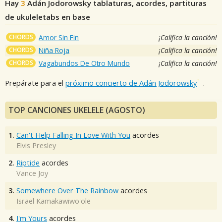
Hay
3
Adán Jodorowsky
tablaturas, acordes, partituras
de ukuleletabs en base
CHORDS
Amor Sin Fin
¡Califica la canción!
CHORDS
Niña Roja
¡Califica la canción!
CHORDS
Vagabundos De Otro Mundo
¡Califica la canción!
Prepárate para el
próximo concierto de Adán Jodorowsky
.
TOP CANCIONES UKELELE (AGOSTO)
1.
Can't Help Falling In Love With You
acordes
Elvis Presley
2.
Riptide
acordes
Vance Joy
3.
Somewhere Over The Rainbow
acordes
Israel Kamakawiwo'ole
4.
I'm Yours
acordes