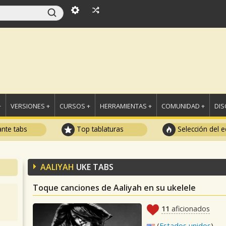
+
VERSIONES +
CURSOS +
HERRAMIENTAS +
COMUNIDAD +
DI
ante tabs
Top tablaturas
Selección del e
AALIYAH
UKE TABS
Toque canciones de Aaliyah en su ukelele
11
aficionados
(
Estados unidos
)