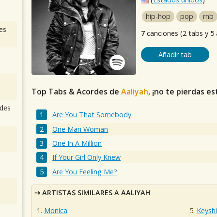
hip-hop
pop
rnb
es
7
canciones (2 tabs y 5
Añadir tab
Top Tabs & Acordes de
Aaliyah
, ¡no te pierdas e
des
Are You That Somebody
One Man Woman
One In A Million
If Your Girl Only Knew
Are You Feeling Me?
ARTISTAS SIMILARES A AALIYAH
Monica
Keyshi