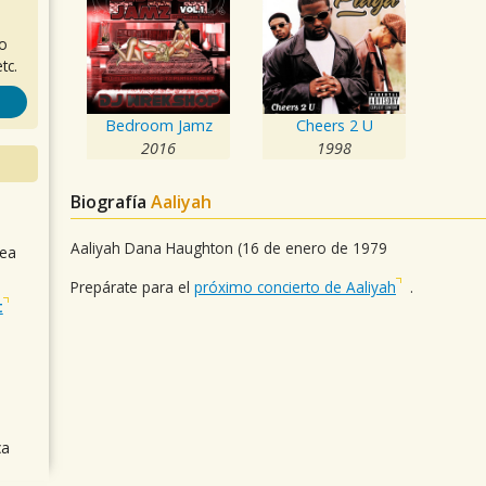
ro
tc.
Bedroom Jamz
Cheers 2 U
2016
1998
Biografía
Aaliyah
Aaliyah Dana Haughton (16 de enero de 1979
sea
Prepárate para el
próximo concierto de Aaliyah
.
t
ca