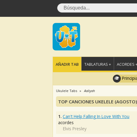
AÑADIR TAB
TABLATURAS +
ACORDES 
Principi
Ukulele Tabs
Aaliyah
TOP CANCIONES UKELELE (AGOSTO)
1.
Can't Help Falling In Love With You
acordes
Elvis Presley