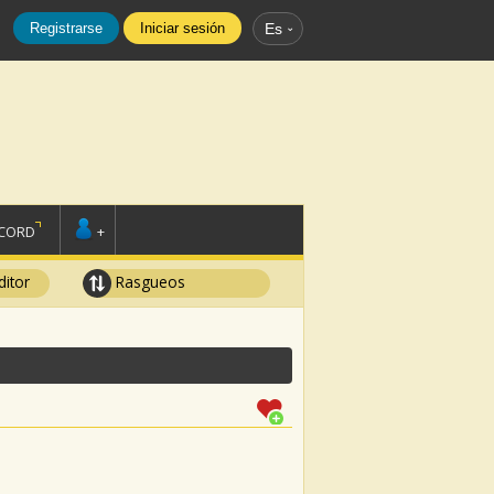
Registrarse
Iniciar sesión
Es
SCORD
+
ditor
Rasgueos