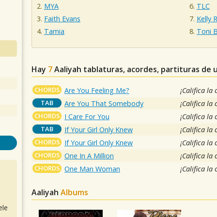
MYA
TLC
Faith Evans
Kelly 
Tamia
Toni 
Hay
7
Aaliyah
tablaturas, acordes, partituras de 
CHORDS
Are You Feeling Me?
¡Califica la
TAB
Are You That Somebody
¡Califica la
CHORDS
I Care For You
¡Califica la
TAB
If Your Girl Only Knew
¡Califica la
CHORDS
If Your Girl Only Knew
¡Califica la
CHORDS
One In A Million
¡Califica la
CHORDS
One Man Woman
¡Califica la
Aaliyah
Albums
ele