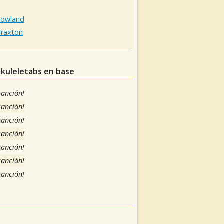
Rowland
Braxton
ukuleletabs en base
 canción!
 canción!
 canción!
 canción!
 canción!
 canción!
 canción!