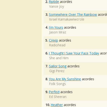
2.
Riptide
acordes
Vance Joy
3.
Somewhere Over The Rainbow
acord
Israel Kamakawiwo'ole
4.
I'm Yours
acordes
Jason Mraz
5.
Creep
acordes
Radiohead
6.
I Thought I Saw Your Face Today
acor
She and Him
7.
Sailor Song
acordes
Gigi Perez
8.
You Are My Sunshine
acordes
Folk Songs
9.
Perfect
acordes
Ed Sheeran
10.
Heather
acordes