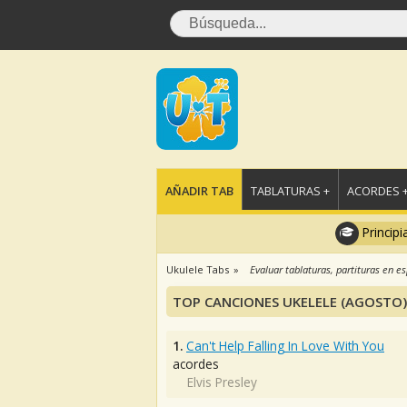
AÑADIR TAB
TABLATURAS +
ACORDES 
Principi
Ukulele Tabs
Evaluar tablaturas, partituras en e
TOP CANCIONES UKELELE (AGOSTO)
1.
Can't Help Falling In Love With You
acordes
Elvis Presley