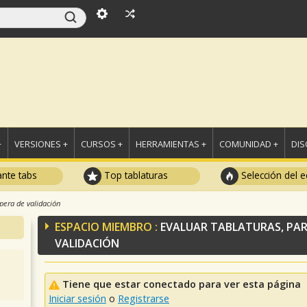
+
VERSIONES +
CURSOS +
HERRAMIENTAS +
COMUNIDAD +
DI
ante tabs
Top tablaturas
Selección del e
spera de validación
ESPACIO MIEMBRO :
EVALUAR TABLATURAS, PAR
VALIDACIÓN
Tiene que estar conectado para ver esta página
Iniciar sesión
o
Registrarse