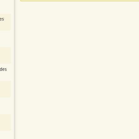
es
des