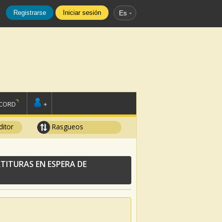
Registrarse
Iniciar sesión
Es
SCORD
+
ditor
Rasgueos
TITURAS EN ESPERA DE