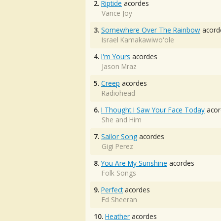
2.
Riptide
acordes
Vance Joy
3.
Somewhere Over The Rainbow
acord
Israel Kamakawiwo'ole
4.
I'm Yours
acordes
Jason Mraz
5.
Creep
acordes
Radiohead
6.
I Thought I Saw Your Face Today
acor
She and Him
7.
Sailor Song
acordes
Gigi Perez
8.
You Are My Sunshine
acordes
Folk Songs
9.
Perfect
acordes
Ed Sheeran
10.
Heather
acordes