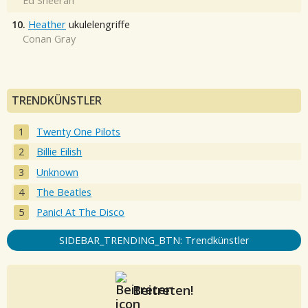
Ed Sheeran
10.
Heather
ukulelengriffe
Conan Gray
TRENDKÜNSTLER
Twenty One Pilots
Billie Eilish
Unknown
The Beatles
Panic! At The Disco
SIDEBAR_TRENDING_BTN: Trendkünstler
Beitreten!