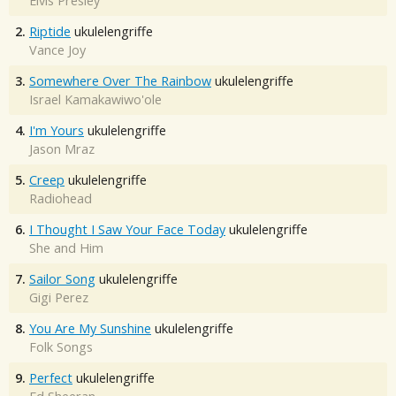
Elvis Presley
2.
Riptide
ukulelengriffe
Vance Joy
3.
Somewhere Over The Rainbow
ukulelengriffe
Israel Kamakawiwo'ole
4.
I'm Yours
ukulelengriffe
Jason Mraz
5.
Creep
ukulelengriffe
Radiohead
6.
I Thought I Saw Your Face Today
ukulelengriffe
She and Him
7.
Sailor Song
ukulelengriffe
Gigi Perez
8.
You Are My Sunshine
ukulelengriffe
Folk Songs
9.
Perfect
ukulelengriffe