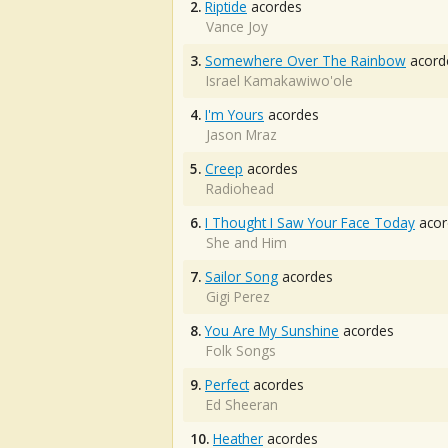
2.
Riptide
acordes
Vance Joy
3.
Somewhere Over The Rainbow
acord
Israel Kamakawiwo'ole
4.
I'm Yours
acordes
Jason Mraz
5.
Creep
acordes
Radiohead
6.
I Thought I Saw Your Face Today
acor
She and Him
7.
Sailor Song
acordes
Gigi Perez
8.
You Are My Sunshine
acordes
Folk Songs
9.
Perfect
acordes
Ed Sheeran
10.
Heather
acordes