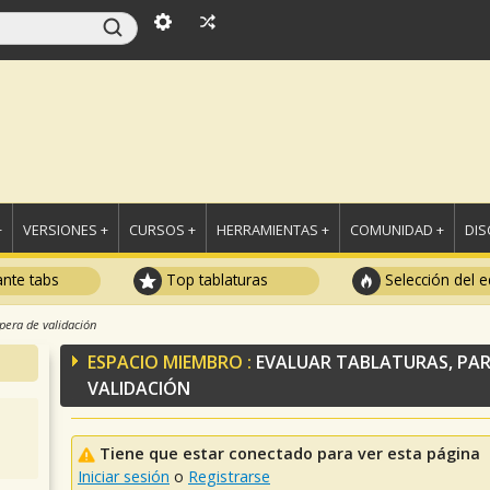
+
VERSIONES +
CURSOS +
HERRAMIENTAS +
COMUNIDAD +
DI
ante tabs
Top tablaturas
Selección del e
spera de validación
ESPACIO MIEMBRO :
EVALUAR TABLATURAS, PAR
VALIDACIÓN
Tiene que estar conectado para ver esta página
Iniciar sesión
o
Registrarse