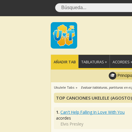
AÑADIR TAB
TABLATURAS +
ACORDES 
Principi
Ukulele Tabs
Evaluar tablaturas, partituras en e
TOP CANCIONES UKELELE (AGOSTO)
1.
Can't Help Falling In Love With You
acordes
Elvis Presley