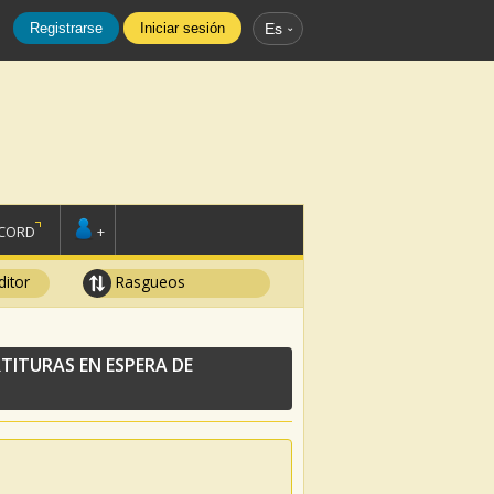
Registrarse
Iniciar sesión
Es
SCORD
+
ditor
Rasgueos
TITURAS EN ESPERA DE