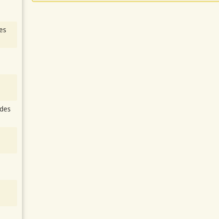
es
des