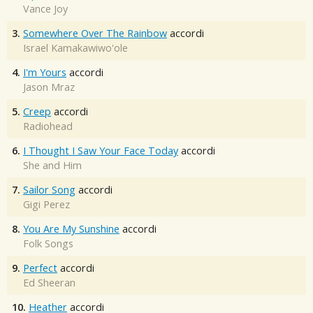
Vance Joy
3.
Somewhere Over The Rainbow
accordi
Israel Kamakawiwo'ole
4.
I'm Yours
accordi
Jason Mraz
5.
Creep
accordi
Radiohead
6.
I Thought I Saw Your Face Today
accordi
She and Him
7.
Sailor Song
accordi
Gigi Perez
8.
You Are My Sunshine
accordi
Folk Songs
9.
Perfect
accordi
Ed Sheeran
10.
Heather
accordi