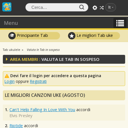
It
Menu
Principiante Tab
Le migliori Tab uke
Tab ukulele
Valuta le Tab in sospeso
AREA MEMBRI :
VALUTA LE TAB IN SOSPESO
Devi fare il login per accedere a questa pagina
Login
oppure
Registrati
LE MIGLIORI CANZONI UKE (AGOSTO)
1.
Can't Help Falling In Love With You
accordi
Elvis Presley
2.
Riptide
accordi