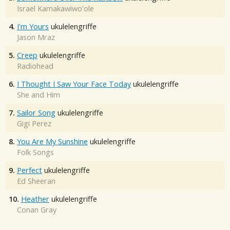
Israel Kamakawiwo'ole
4.
I'm Yours
ukulelengriffe
Jason Mraz
5.
Creep
ukulelengriffe
Radiohead
6.
I Thought I Saw Your Face Today
ukulelengriffe
She and Him
7.
Sailor Song
ukulelengriffe
Gigi Perez
8.
You Are My Sunshine
ukulelengriffe
Folk Songs
9.
Perfect
ukulelengriffe
Ed Sheeran
10.
Heather
ukulelengriffe
Conan Gray