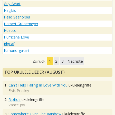
Guy Béart
Hagibis
Hello Seahorse!
Herbert Grönemeyer
Huecco
Hurricane Love
Idgitaf
Ikimono-gakari
Zurück
1
2
3
Nächste
TOP UKULELE LIEDER (AUGUST)
1.
Can't Help Falling In Love With You
ukulelengriffe
Elvis Presley
2.
Riptide
ukulelengriffe
Vance Joy
3.
Somewhere Over The Rainbow
ukulelengriffe