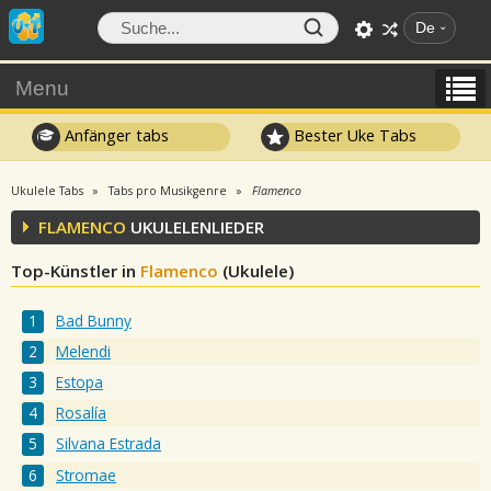
De
Menu
Anfänger tabs
Bester Uke Tabs
Ukulele Tabs
Tabs pro Musikgenre
Flamenco
FLAMENCO
UKULELENLIEDER
Top-Künstler in
Flamenco
(Ukulele)
Bad Bunny
Melendi
Estopa
Rosalía
Silvana Estrada
Stromae