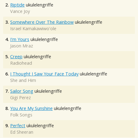
2.
Riptide
ukulelengriffe
Vance Joy
3.
Somewhere Over The Rainbow
ukulelengriffe
Israel Kamakawiwo'ole
4.
I'm Yours
ukulelengriffe
Jason Mraz
5.
Creep
ukulelengriffe
Radiohead
6.
I Thought I Saw Your Face Today
ukulelengriffe
She and Him
7.
Sailor Song
ukulelengriffe
Gigi Perez
8.
You Are My Sunshine
ukulelengriffe
Folk Songs
9.
Perfect
ukulelengriffe
Ed Sheeran