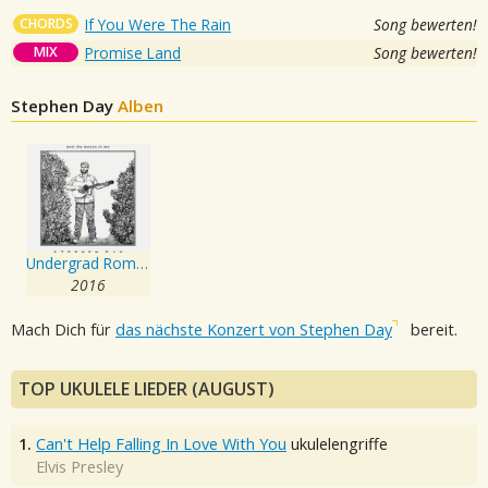
CHORDS
If You Were The Rain
Song bewerten!
MIX
Promise Land
Song bewerten!
Stephen Day
Alben
Undergrad Romance and the Moses in Me
2016
Mach Dich für
das nächste Konzert von Stephen Day
bereit.
TOP UKULELE LIEDER (AUGUST)
1.
Can't Help Falling In Love With You
ukulelengriffe
Elvis Presley