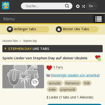
De
Menu
Anfänger tabs
Bester Uke Tabs
Ukulele Tabs
Stephen Day
STEPHEN DAY
UKE TABS
Spiele Lieder von Stephen Day auf deiner Ukulele
1
Fans
(
Vereinigte staaten von amerika
)
acoustic
flamenco
folk
indie
popmusik
2
Lieder (1 tabs und 1 Akkorde)