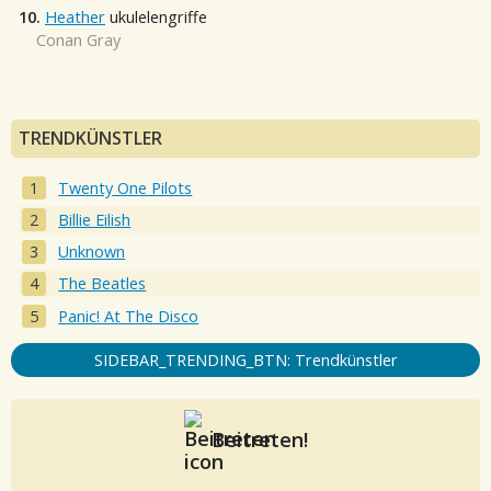
10.
Heather
ukulelengriffe
Conan Gray
TRENDKÜNSTLER
Twenty One Pilots
Billie Eilish
Unknown
The Beatles
Panic! At The Disco
SIDEBAR_TRENDING_BTN: Trendkünstler
Beitreten!