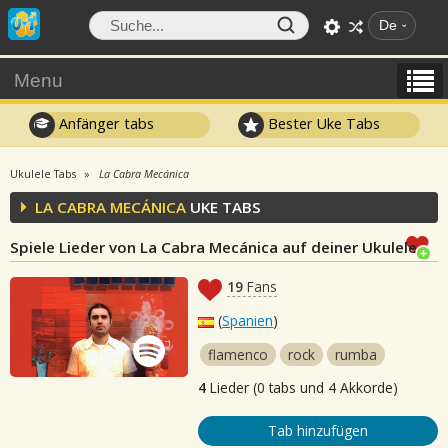
De
Menu
Anfänger tabs
Bester Uke Tabs
Ukulele Tabs
La Cabra Mecánica
LA CABRA MECÁNICA
UKE TABS
Spiele Lieder von La Cabra Mecánica auf deiner Ukulele
19
Fans
(
Spanien
)
flamenco
rock
rumba
4
Lieder (0 tabs und 4 Akkorde)
Tab hinzufügen