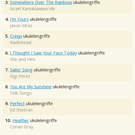
3.
Somewhere Over The Rainbow
ukulelengriffe
Israel Kamakawiwo'ole
4.
I'm Yours
ukulelengriffe
Jason Mraz
5.
Creep
ukulelengriffe
Radiohead
6.
I Thought I Saw Your Face Today
ukulelengriffe
She and Him
7.
Sailor Song
ukulelengriffe
Gigi Perez
8.
You Are My Sunshine
ukulelengriffe
Folk Songs
9.
Perfect
ukulelengriffe
Ed Sheeran
10.
Heather
ukulelengriffe
Conan Gray