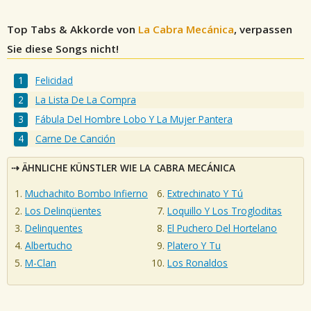
Top Tabs & Akkorde von
La Cabra Mecánica
, verpassen
Sie diese Songs nicht!
Felicidad
La Lista De La Compra
Fábula Del Hombre Lobo Y La Mujer Pantera
Carne De Canción
ÄHNLICHE KÜNSTLER WIE LA CABRA MECÁNICA
Muchachito Bombo Infierno
Extrechinato Y Tú
Los Delinqüentes
Loquillo Y Los Trogloditas
Delinquentes
El Puchero Del Hortelano
Albertucho
Platero Y Tu
M-Clan
Los Ronaldos