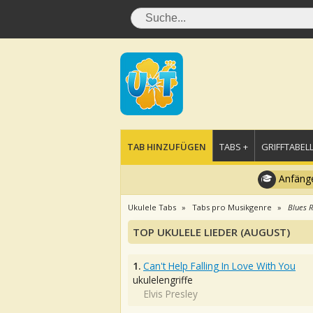
TAB HINZUFÜGEN
TABS +
GRIFFTABELL
Anfänge
Ukulele Tabs
Tabs pro Musikgenre
Blues 
TOP UKULELE LIEDER (AUGUST)
1.
Can't Help Falling In Love With You
ukulelengriffe
Elvis Presley