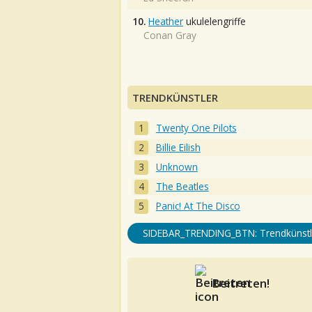
10.
Heather
ukulelengriffe
Conan Gray
TRENDKÜNSTLER
Twenty One Pilots
Billie Eilish
Unknown
The Beatles
Panic! At The Disco
SIDEBAR_TRENDING_BTN: Trendkünstl
Beitreten!