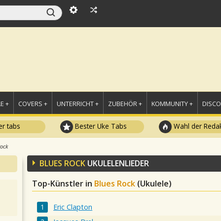
E +
COVERS +
UNTERRICHT +
ZUBEHÖR +
KOMMUNITY +
DISC
r tabs
Bester Uke Tabs
Wahl der Redak
Rock
BLUES ROCK
UKULELENLIEDER
Top-Künstler in
Blues Rock
(Ukulele)
Eric Clapton