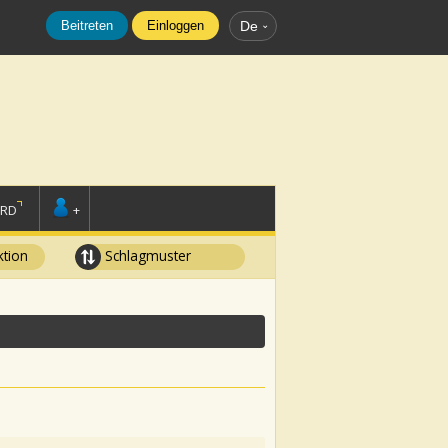
Beitreten
Einloggen
De
ORD
+
tion
Schlagmuster