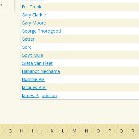
n
Full Trunk
Gary Clark Jr.
Gary Moore
George Thorogood
Getter
Gordi
Gov’t Mule
Greta Van Fleet
Habanot Nechama
Humble Pie
Jacques Brel
James P. Johnson
F
G
H
I
J
K
L
M
N
O
P
Q
R