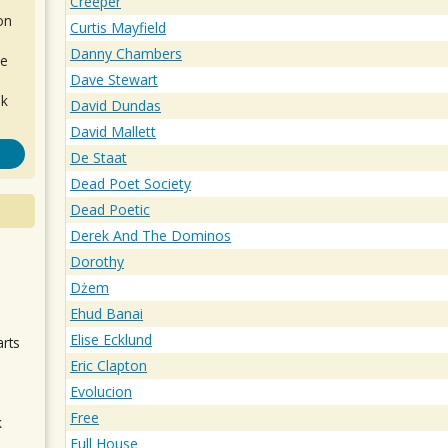
Creeper
on
Curtis Mayfield
Danny Chambers
de
Dave Stewart
ok
David Dundas
David Mallett
De Staat
Dead Poet Society
Dead Poetic
Derek And The Dominos
Dorothy
.
Dżem
Ehud Banai
Elise Ecklund
arts
Eric Clapton
Evolucion
Free
k
m
Full House