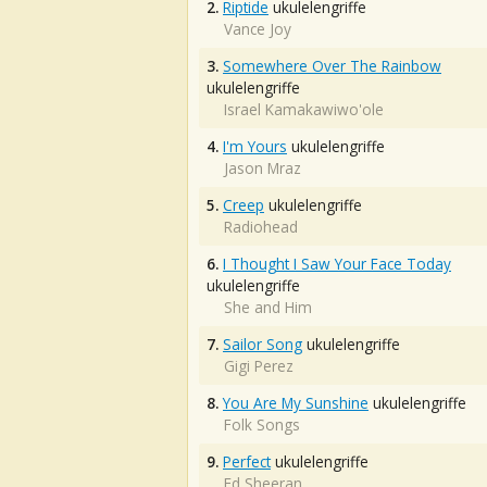
2.
Riptide
ukulelengriffe
Vance Joy
3.
Somewhere Over The Rainbow
ukulelengriffe
Israel Kamakawiwo'ole
4.
I'm Yours
ukulelengriffe
Jason Mraz
5.
Creep
ukulelengriffe
Radiohead
6.
I Thought I Saw Your Face Today
ukulelengriffe
She and Him
7.
Sailor Song
ukulelengriffe
Gigi Perez
8.
You Are My Sunshine
ukulelengriffe
Folk Songs
9.
Perfect
ukulelengriffe
Ed Sheeran