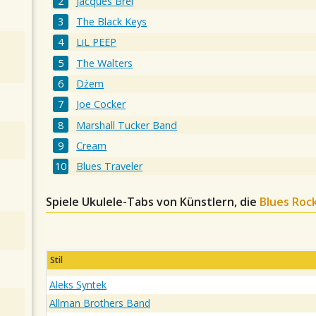
Jacques Brel
The Black Keys
LiL PEEP
The Walters
Dżem
Joe Cocker
Marshall Tucker Band
Cream
Blues Traveler
Spiele Ukulele-Tabs von Künstlern, die
Blues Roc
Stil
Aleks Syntek
Allman Brothers Band