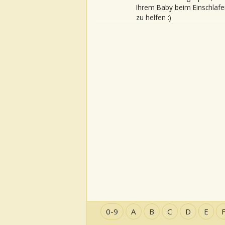
Ihrem Baby beim Einschlafe
zu helfen :)
0-9
A
B
C
D
E