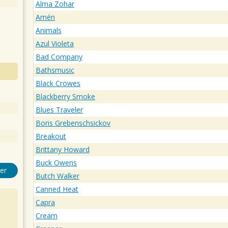
Alma Zohar
Amén
Animals
Azul Violeta
Bad Company
Bathsmusic
Black Crowes
Blackberry Smoke
Blues Traveler
Boris Grebenschsickov
Breakout
Brittany Howard
Buck Owens
er
Butch Walker
Canned Heat
Capra
Cream